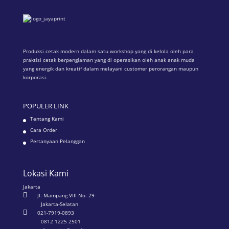
Produksi cetak modern dalam satu workshop yang di kelola oleh para
praktisi cetak berpenglaman yang di operasikan oleh anak anak muda
yang energik dan kreatif dalam melayani customer perorangan maupun
korporasi.
POPULER LINK
Tentang Kami
Cara Order
Pertanyaan Pelanggan
Lokasi Kami
Jakarta

Jl. Mampang VIII No. 29
Jakarta-Selatan

021-7919-0893
0812 1225 2501