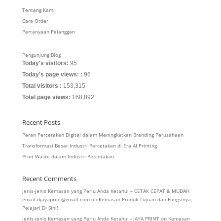
Tentang Kami
Cara Order
Pertanyaan Pelanggan
Pengunjung Blog
Today's visitors:
95
Today's page views: :
96
Total visitors :
153,315
Total page views:
168,892
Recent Posts
Peran Percetakan Digital dalam Meningkatkan Branding Perusahaan
Transformasi Besar Industri Percetakan di Era AI Printing
Print Waste dalam Industri Percetakan
Recent Comments
Jenis-jenis Kemasan yang Perlu Anda Ketahui – CETAK CEPAT & MUDAH
email:djayaprint@gmail.com
on
Kemasan Produk Tujuan dan Fungsinya,
Pelajari Di Sini!
Jenis-jenis Kemasan yang Perlu Anda Ketahui - JAYA PRINT
on
Kemasan