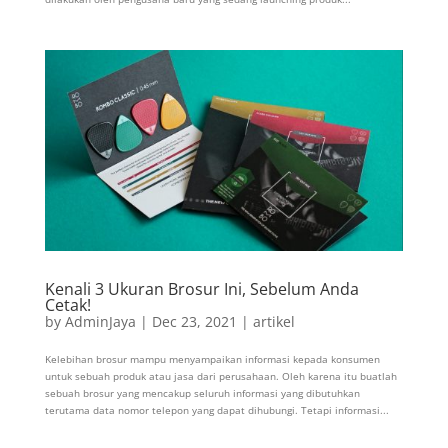
Kenali 3 Ukuran Brosur Ini, Sebelum Anda
Cetak!
by
AdminJaya
|
Dec 23, 2021
|
artikel
Kelebihan brosur mampu menyampaikan informasi kepada konsumen
untuk sebuah produk atau jasa dari perusahaan. Oleh karena itu buatlah
sebuah brosur yang mencakup seluruh informasi yang dibutuhkan
terutama data nomor telepon yang dapat dihubungi. Tetapi informasi...