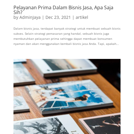
Pelayanan Prima Dalam Bisnis Jasa, Apa Saja
Sih?
by
AdminJaya
|
Dec 23, 2021
|
artikel
Dalam bisnis jasa, terdapat banyak strategi untuk membuat sebuah bisnis
sukses. Selain strategi pemasaran yang handal, sebuah bisnis juga
membutuhkan pelayanan prima sehingga dapat membuat konsumen
nyaman dan akan menggunakan kembali bisnis jasa Anda. Tapi, apakah...