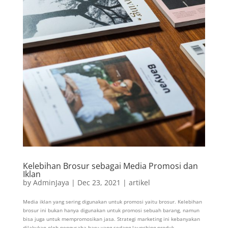
Kelebihan Brosur sebagai Media Promosi dan
Iklan
by
AdminJaya
|
Dec 23, 2021
|
artikel
Media iklan yang sering digunakan untuk promosi yaitu brosur. Kelebihan
brosur ini bukan hanya digunakan untuk promosi sebuah barang, namun
bisa juga untuk mempromosikan jasa. Strategi marketing ini kebanyakan
dilakukan oleh pengusaha baru yang sedang launching produk...