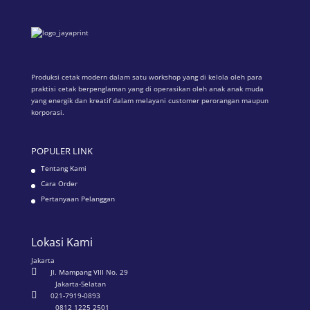
Produksi cetak modern dalam satu workshop yang di kelola oleh para
praktisi cetak berpenglaman yang di operasikan oleh anak anak muda
yang energik dan kreatif dalam melayani customer perorangan maupun
korporasi.
POPULER LINK
Tentang Kami
Cara Order
Pertanyaan Pelanggan
Lokasi Kami
Jakarta

Jl. Mampang VIII No. 29
Jakarta-Selatan

021-7919-0893
0812 1225 2501