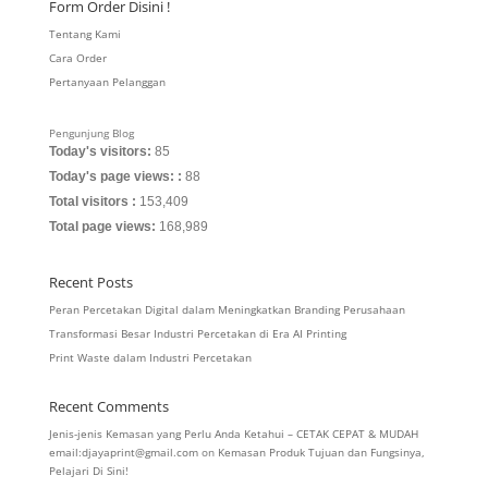
Form Order Disini !
Tentang Kami
Cara Order
Pertanyaan Pelanggan
Pengunjung Blog
Today's visitors:
85
Today's page views: :
88
Total visitors :
153,409
Total page views:
168,989
Recent Posts
Peran Percetakan Digital dalam Meningkatkan Branding Perusahaan
Transformasi Besar Industri Percetakan di Era AI Printing
Print Waste dalam Industri Percetakan
Recent Comments
Jenis-jenis Kemasan yang Perlu Anda Ketahui – CETAK CEPAT & MUDAH
email:djayaprint@gmail.com
on
Kemasan Produk Tujuan dan Fungsinya,
Pelajari Di Sini!