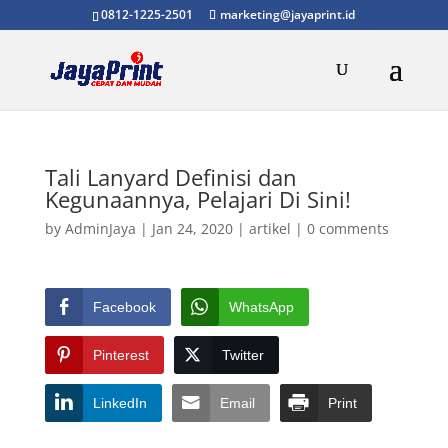
0812-1225-2501
marketing@jayaprint.id
Tali Lanyard Definisi dan
Kegunaannya, Pelajari Di Sini!
by
AdminJaya
|
Jan 24, 2020
|
artikel
|
0 comments
Facebook
WhatsApp
Pinterest
Twitter
LinkedIn
Email
Print