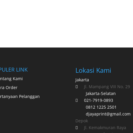
Lokasi Kami
PULER LINK
ntang Kami
Jakarta
Jl. Mampang VIII No. 29
ra Order

Jakarta-Selatan
rtanyaan Pelanggan
021-7919-0893

0812 1225 2501
djayaprint@gmail.com
Depok
Jl. Kemakmuran Raya
