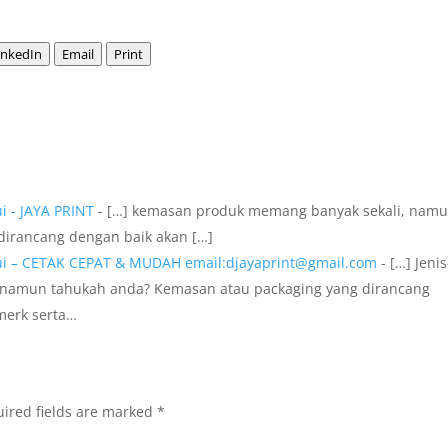
inkedIn
Email
Print
i - JAYA PRINT
- […] kemasan produk memang banyak sekali, nam
dirancang dengan baik akan […]
hui – CETAK CEPAT & MUDAH email:djayaprint@gmail.com
- […] Jenis
 namun tahukah anda? Kemasan atau packaging yang dirancang
merk serta…
ired fields are marked
*