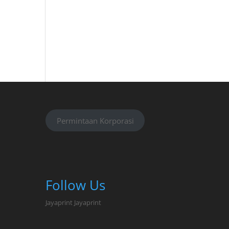
Permintaan Korporasi
Follow Us
Jayaprint
Jayaprint