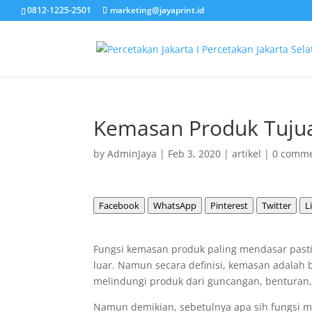
0812-1225-2501
marketing@jayaprint.id
Kemasan Produk Tujuan
by
AdminJaya
|
Feb 3, 2020
|
artikel
|
0 comm
Facebook
WhatsApp
Pinterest
Twitter
L
Fungsi kemasan produk paling mendasar pasti
luar. Namun secara definisi, kemasan adalah
melindungi produk dari guncangan, benturan, 
Namun demikian, sebetulnya apa sih fungsi 