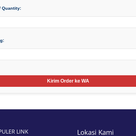
 Quantity:
g:
Kirim Order ke WA
Lokasi Kami
PULER LINK