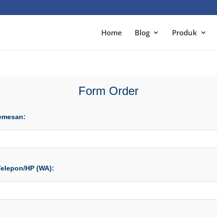
Home
Blog
Produk
Form Order
emesan:
elepon/HP (WA):