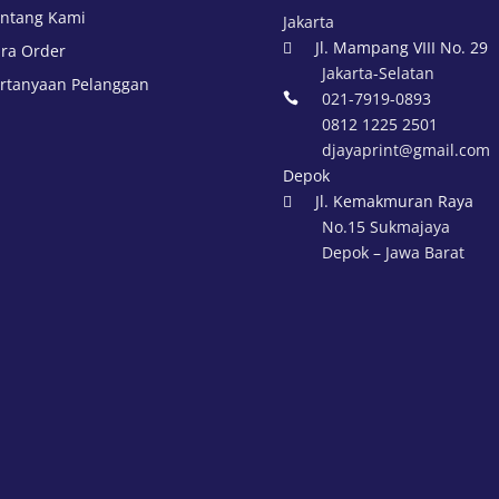
ntang Kami
Jakarta
Jl. Mampang VIII No. 29

ra Order
Jakarta-Selatan
rtanyaan Pelanggan
021-7919-0893

0812 1225 2501
djayaprint@gmail.com
Depok
Jl. Kemakmuran Raya

No.15 Sukmajaya
Depok – Jawa Barat