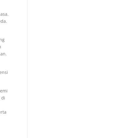
asa.
eda.
ang
n
aan.
ensi
demi
 di
rta