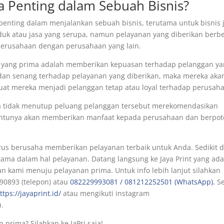
 Penting dalam Sebuah Bisnis?
enting dalam menjalankan sebuah bisnis, terutama untuk bisnis j
duk atau jasa yang serupa, namun pelayanan yang diberikan berb
perusahaan dengan perusahaan yang lain.
n yang prima adalah memberikan kepuasan terhadap pelanggan y
 dan senang terhadap pelayanan yang diberikan, maka mereka aka
buat mereka menjadi pelanggan tetap atau loyal terhadap perusah
a tidak menutup peluang pelanggan tersebut merekomendasikan
 tentunya akan memberikan manfaat kepada perusahaan dan berpot
erus berusaha memberikan pelayanan terbaik untuk Anda. Sedikit 
rutama dalam hal pelayanan. Datang langsung ke Jaya Print yang ada
kami menuju pelayanan prima. Untuk info lebih lanjut silahkan
90893 (telepon) atau
082229993081 / 081212252501 (WhatsApp).
Se
ttps://jayaprint.id/
atau mengikuti instagram
u.
rima? Silahkan ke JaPri saja!