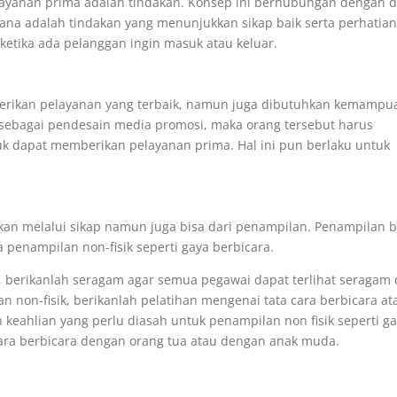
elayanan prima adalah tindakan. Konsep ini berhubungan dengan 
ana adalah tindakan yang menunjukkan sikap baik serta perhatia
etika ada pelanggan ingin masuk atau keluar.
erikan pelayanan yang terbaik, namun juga dibutuhkan kemampu
s sebagai pendesain media promosi, maka orang tersebut harus
k dapat memberikan pelayanan prima. Hal ini pun berlaku untuk
kkan melalui sikap namun juga bisa dari penampilan. Penampilan b
ta penampilan non-fisik seperti gaya berbicara.
, berikanlah seragam agar semua pegawai dapat terlihat seragam
n non-fisik, berikanlah pelatihan mengenai tata cara berbicara at
keahlian yang perlu diasah untuk penampilan non fisik seperti g
ara berbicara dengan orang tua atau dengan anak muda.