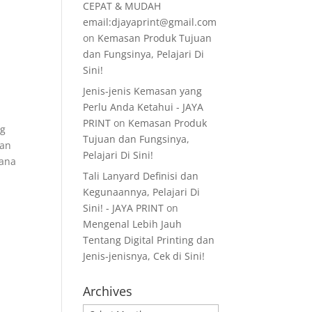
CEPAT & MUDAH
email:djayaprint@gmail.com
on
Kemasan Produk Tujuan
dan Fungsinya, Pelajari Di
Sini!
Jenis-jenis Kemasan yang
Perlu Anda Ketahui - JAYA
PRINT
on
Kemasan Produk
ng
Tujuan dan Fungsinya,
kan
Pelajari Di Sini!
mana
Tali Lanyard Definisi dan
Kegunaannya, Pelajari Di
Sini! - JAYA PRINT
on
Mengenal Lebih Jauh
Tentang Digital Printing dan
Jenis-jenisnya, Cek di Sini!
Archives
Archives