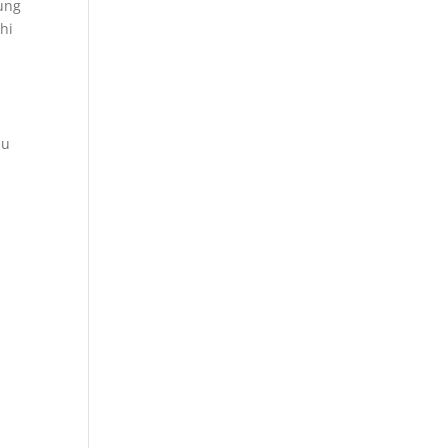
ung
hi
bu