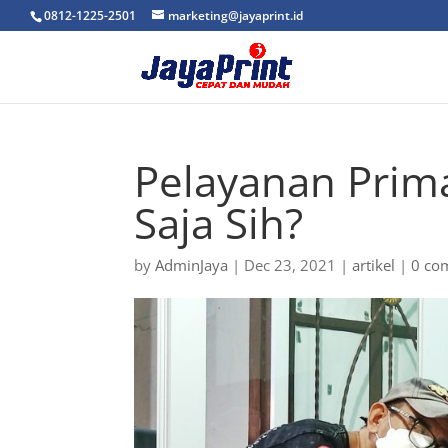
0812-1225-2501
marketing@jayaprint.id
Pelayanan Prima
Saja Sih?
by
AdminJaya
|
Dec 23, 2021
|
artikel
|
0 co