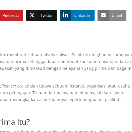
Pinterest
Twitter
LinkedIn
Email
untuk membuat sebuah bisnis sukses. Selain strategi pemasaran ya
layanan prima sehingga dapat membuat konsumen nyaman dan a
, apakah yang dimaksud dengan pelayanan yang prima dan bagai
ellent service
adalah upaya sebuah instansi, organisasi atau usaha
ra pelanggan. Tujuan dari pelayanan ini hanyalah satu, yaitu
t meningkatkan aspek lainnya seperti penjualan, profit dll.
ima Itu?
 prima ke dalam bisnis mereka selama mengetahui konsep dan apa