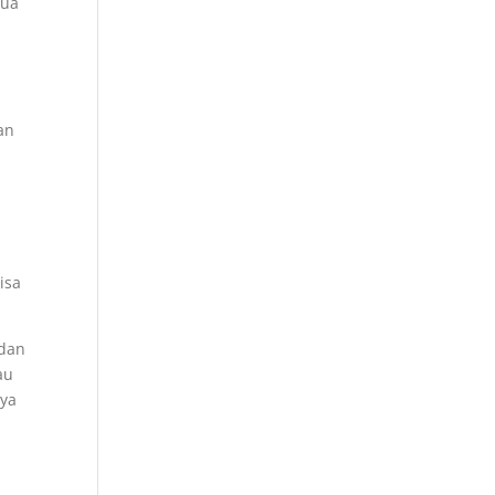
dua
n
an
isa
 dan
au
aya