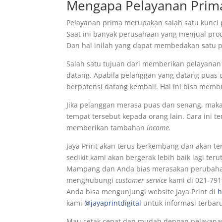
Mengapa Pelayanan Prima
Pelayanan prima merupakan salah satu kunci p
Saat ini banyak perusahaan yang menjual pro
Dan hal inilah yang dapat membedakan satu 
Salah satu tujuan dari memberikan pelayana
datang. Apabila pelanggan yang datang puas
berpotensi datang kembali. Hal ini bisa mem
Jika pelanggan merasa puas dan senang, mak
tempat tersebut kepada orang lain. Cara ini
memberikan tambahan
income.
Jaya Print akan terus berkembang dan akan t
sedikit kami akan bergerak lebih baik lagi te
Mampang dan Anda bias merasakan perubahan 
menghubungi
customer service
kami di 021-791
Anda bisa mengunjungi website Jaya Print di
h
kami
@jayaprintdigital
untuk informasi terbar
Mau cetak cepat dan mudah dengan pelayanan p