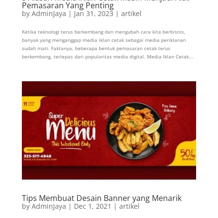
Pemasaran Yang Penting
by
AdminJaya
|
Jan 31, 2023
|
artikel
Ketika teknologi terus berkembang dan mengubah cara kita berbisnis,
banyak yang menganggap media iklan cetak sebagai media periklanan
sudah mati. Faktanya, beberapa bentuk pemasaran cetak terus
berkembang, terlepas dari popularitas media digital. Media Iklan Cetak...
Tips Membuat Desain Banner yang Menarik
by
AdminJaya
|
Dec 1, 2021
|
artikel