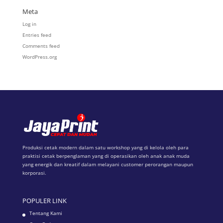
Meta
Log in
Entries feed
Comments feed
WordPress.org
Produksi cetak modern dalam satu workshop yang di kelola oleh para
praktisi cetak berpenglaman yang di operasikan oleh anak anak muda
yang energik dan kreatif dalam melayani customer perorangan maupun
korporasi.
POPULER LINK
Tentang Kami