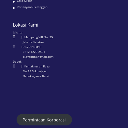
Cara Order
Pertanyaan Pelanggan
Lokasi Kami
Jakarta

Jl. Mampang VIII No. 29
Jakarta-Selatan

021-7919-0893
0812 1225 2501
djayaprint@gmail.com
Depok

Jl. Kemakmuran Raya
No.15 Sukmajaya
Depok – Jawa Barat
Permintaan Korporasi