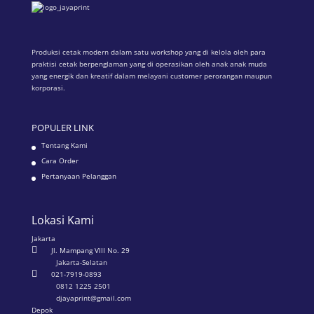
Produksi cetak modern dalam satu workshop yang di kelola oleh para
praktisi cetak berpenglaman yang di operasikan oleh anak anak muda
yang energik dan kreatif dalam melayani customer perorangan maupun
korporasi.
POPULER LINK
Tentang Kami
Cara Order
Pertanyaan Pelanggan
Lokasi Kami
Jakarta

Jl. Mampang VIII No. 29
Jakarta-Selatan

021-7919-0893
0812 1225 2501
djayaprint@gmail.com
Depok