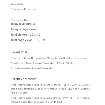
Cara Order
Pertanyaan Pelanggan
Pengunjung Blog
Today's visitors:
3
Today's page views: :
3
Total visitors :
153,439
Total page views:
169,019
Recent Posts
Peran Percetakan Digital dalam Meningkatkan Branding Perusahaan
Transformasi Besar Industri Percetakan di Era AI Printing
Print Waste dalam Industri Percetakan
Recent Comments
Jenis-jenis Kemasan yang Perlu Anda Ketahui – CETAK CEPAT & MUDAH
email:djayaprint@gmail.com
on
Kemasan Produk Tujuan dan Fungsinya,
Pelajari Di Sini!
Jenis-jenis Kemasan yang Perlu Anda Ketahui - JAYA PRINT
on
Kemasan
Produk Tujuan dan Fungsinya, Pelajari Di Sini!