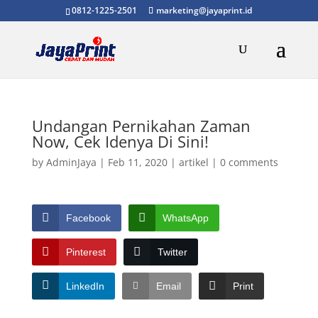
0812-1225-2501
marketing@jayaprint.id
Undangan Pernikahan Zaman
Now, Cek Idenya Di Sini!
by
AdminJaya
|
Feb 11, 2020
|
artikel
|
0 comments
Facebook
WhatsApp
Pinterest
Twitter
LinkedIn
Email
Print