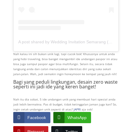
A post shared by Wedding Invitation Semarang (@allundangan)
Nah kalau ini sih bukan unik lagi, tapi cucok bok! Khususnya untuk anda
yang hobi traveling, bisa banget mengambil ide undangan paspor ini atau
bisa juga sampul paspor agar bisa multifungsi. Selain itu, secara tidak
langsung anda dan calon menunjukkan identitas diri yang suka sekali
jalan-jalan. Wah, jadi semakin ingin honeymoon ke tempat yang jauh nih!
Bagi yang peduli lingkungan, desain zero waste
seperti ini jadi ide yang keren banget!
Nah itu dia sobat, 5 ide undangan unik yang membuat hari spesial anda
jadi lebih bermakna. Pas di budget, tidak ketinggalan jaman juga kan? So,
ingin cetak undangan unik seperti di atas?
JAPRI
aja sob!
Facebook
WhatsApp
Pinterest
Twitter