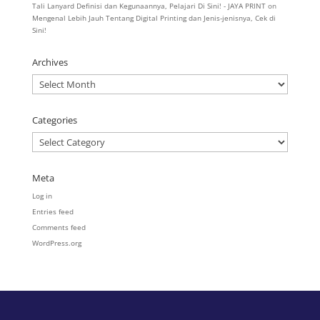
Tali Lanyard Definisi dan Kegunaannya, Pelajari Di Sini! - JAYA PRINT
on
Mengenal Lebih Jauh Tentang Digital Printing dan Jenis-jenisnya, Cek di
Sini!
Archives
Archives
Categories
Categories
Meta
Log in
Entries feed
Comments feed
WordPress.org