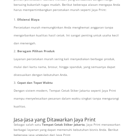
bersaing bukanlah tugas mudah. Berikut beberapa alasan mengapa Anda
harus mempertimbangkan percetakan murah seperti Jaya Print:
Efisiensi Biaya
Percetakan murah memungkinkan Anda menghemat anggaran tanpa
mengorbankan kualitas hasil cetak. Ini sangat penting untuk usaha kecil
dan menengah.
Beragam Pilihan Produk
Layanan percetakan murah sering kali menyediakan berbagai produk,
mulai dari kartu nama, brosur, hingga spanduk, yang semuanya dapat
disesuaikan dengan kebutuhan Anda.
Cepat dan Tepat Waktu
Dengan sistem modern, Tempat Cetak Stiker Jakarta seperti Jaya Print
mampu menyelesaikan pesanan dalam waktu singkat tanpa mengurangi
kualitas.
Jasa-Jasa yang Ditawarkan Jaya Print
Sebagai salah satu
Tempat Cetak Stiker Jakarta
, Jaya Print menawarkan
berbagai layanan yang dapat memenuhi kebutuhan bisnis Anda. Berikut
beberapa jasa unggulan dari Jaya Print: