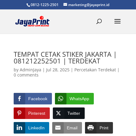
0812-1225-2501
marketing@jayaprint.id
TEMPAT CETAK STIKER JAKARTA |
081212252501 | TERDEKAT
by
AdminJaya
|
Jul 28, 2025
|
Percetakan Terdekat
|
0 comments
Facebook
WhatsApp
Pinterest
Twitter
LinkedIn
Email
Print