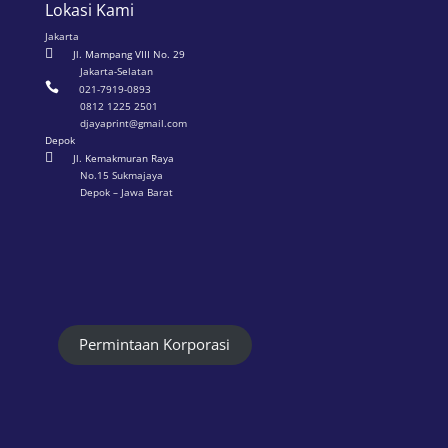
Lokasi Kami
Jakarta

Jl. Mampang VIII No. 29
Jakarta-Selatan

021-7919-0893
0812 1225 2501
djayaprint@gmail.com
Depok

Jl. Kemakmuran Raya
No.15 Sukmajaya
Depok – Jawa Barat
Permintaan Korporasi