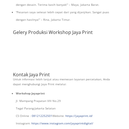
dengan desain. Terima kasih banyak!” – Maya, Jakarta Barat.
“Pesanan saya selesai lebih cepat dari yang dijanjikan. Sangat puas
dengan hasilnya!” – Rina, Jakarta Timur.
Gelery Produksi Workshop Jaya Print
Kontak Jaya Print
Untuk informasi lebih lanjut atau memesan layanan percetakan, Anda
dapat menghubungi Jaya Print melalui:
Workshop Jayaprint
Jl. Mampang Prapatan VIII No.29
Tegal Parang-Jakarta Selatan
CS Online :
081212252501
Website:
https://jayaprint.id/
Instagram:
https://www.instagram.com/jayaprintdigital/