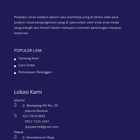
Produksi cetak modern dalam satu workshop yang di kelola oleh para
praktisi cetak berpenglaman yang di operasikan oleh anak anak muda
yang energik dan kreatif dalam melayani customer perorangan maupun
korporasi.
POPULER LINK
Tentang Kami
Cara Order
Pertanyaan Pelanggan
Lokasi Kami
Jakarta

Jl. Mampang VIII No. 29
Jakarta-Selatan

021-7919-0893
0812 1225 2501
djayaprint@gmail.com
Depok

Jl. Kemakmuran Raya