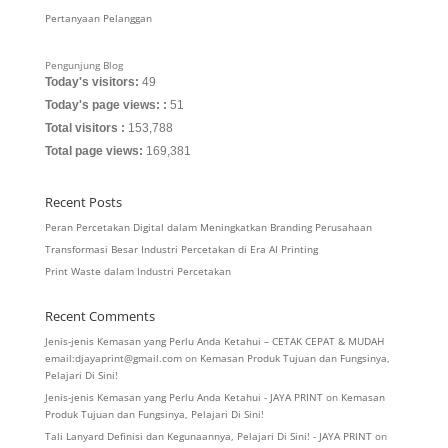
Pertanyaan Pelanggan
Pengunjung Blog
Today's visitors:
49
Today's page views: :
51
Total visitors :
153,788
Total page views:
169,381
Recent Posts
Peran Percetakan Digital dalam Meningkatkan Branding Perusahaan
Transformasi Besar Industri Percetakan di Era AI Printing
Print Waste dalam Industri Percetakan
Recent Comments
Jenis-jenis Kemasan yang Perlu Anda Ketahui – CETAK CEPAT & MUDAH
email:djayaprint@gmail.com
on
Kemasan Produk Tujuan dan Fungsinya,
Pelajari Di Sini!
Jenis-jenis Kemasan yang Perlu Anda Ketahui - JAYA PRINT
on
Kemasan
Produk Tujuan dan Fungsinya, Pelajari Di Sini!
Tali Lanyard Definisi dan Kegunaannya, Pelajari Di Sini! - JAYA PRINT
on