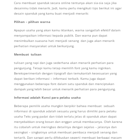
Cara membuat spanduk secara online tentunya akan sia-sia saja jika
desainmu tidak menarik. Jadi, kamu perlu mengikuti tips berikut ini agar
desain spanduk yang kamu buat menjadi menarik:
Pilihan – pilihan warna
Apapun usaha yang akan kamu iklankan, warna sangatlah efektif dalam
menyampaikan informasi kepada publik. Dan warna pun dapat
menimbulkan suasana hati menjadi senang dan juga akan menarik
perhatian masyarakat untuk berkunjung.
Membuat tulisan
tulisan yang rapi dan juga sederhana akan menarik perhatian para
pengunjung. Tetapi kamu tetap memilih font yang kamu inginkan.
Bereksperimenlah dengan tipografi dan temukanlah kesesuaian yang
dapat berikan informasi – informasi terbaik. Kamu juga dapat
menggunakan beberapa font dalam satu spanduk dan menciptakan
dampak yang lebih besar untuk menarik perhatian para pengunjung.
Informasi adalah Kunci para pelaku usaha
Beberapa pemilik usaha mungkin berpikir bahwa membuat sebuah
informasi di spanduk adalah sesuatu yang harus dimiliki para pelaku
usaha Teks yang padat dan tidak terlalu jelas di spanduk akan dapat
menyebabkan orang bosan dan enggan untuk membacanya. Oleh karena
itu cobalah untuk meringkas detailnya dengan sejelas – jelasnya dan
sesingkat – singkatnya untuk membuat pembaca menjadi senang dan
tertarik. Dan sangat perlu difokuskan seperti membuat berbagai macam