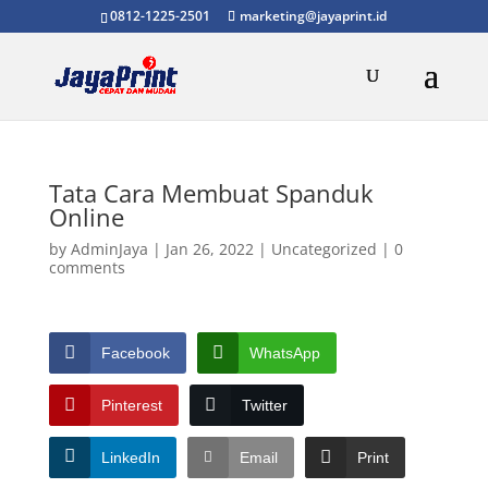
0812-1225-2501
marketing@jayaprint.id
Tata Cara Membuat Spanduk
Online
by
AdminJaya
|
Jan 26, 2022
|
Uncategorized
|
0
comments
Facebook
WhatsApp
Pinterest
Twitter
LinkedIn
Email
Print