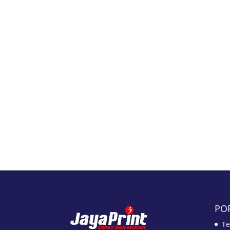
PO
Te