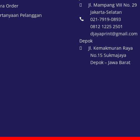
Jl. Mampang VIII No. 29

ra Order
Jakarta-Selatan
rtanyaan Pelanggan
021-7919-0893

0812 1225 2501
djayaprint@gmail.com
Depok
Jl. Kemakmuran Raya

No.15 Sukmajaya
Depok – Jawa Barat