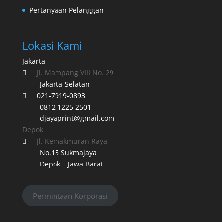
Pertanyaan Pelanggan
Lokasi Kami
Jakarta
Jl. Mampang VIII No. 29

Jakarta-Selatan
021-7919-0893

0812 1225 2501
djayaprint@gmail.com
Depok
Jl. Kemakmuran Raya

No.15 Sukmajaya
Depok – Jawa Barat
Permintaan Korporasi