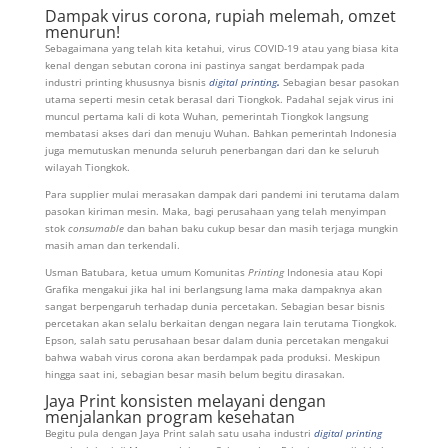
Dampak virus corona, rupiah melemah, omzet
menurun!
Sebagaimana yang telah kita ketahui, virus COVID-19 atau yang biasa kita
kenal dengan sebutan corona ini pastinya sangat berdampak pada
industri printing khususnya bisnis
digital printing
.
Sebagian besar pasokan
utama seperti mesin cetak berasal dari Tiongkok. Padahal sejak virus ini
muncul pertama kali di kota Wuhan, pemerintah Tiongkok langsung
membatasi akses dari dan menuju Wuhan. Bahkan pemerintah Indonesia
juga memutuskan menunda seluruh penerbangan dari dan ke seluruh
wilayah Tiongkok.
Para supplier mulai merasakan dampak dari pandemi ini terutama dalam
pasokan kiriman mesin. Maka, bagi perusahaan yang telah menyimpan
stok
consumable
dan bahan baku cukup besar dan masih terjaga mungkin
masih aman dan terkendali.
Usman Batubara, ketua umum Komunitas
Printing
Indonesia atau Kopi
Grafika mengakui jika hal ini berlangsung lama maka dampaknya akan
sangat berpengaruh terhadap dunia percetakan. Sebagian besar bisnis
percetakan akan selalu berkaitan dengan negara lain terutama Tiongkok.
Epson, salah satu perusahaan besar dalam dunia percetakan mengakui
bahwa wabah virus corona akan berdampak pada produksi. Meskipun
hingga saat ini, sebagian besar masih belum begitu dirasakan.
Jaya Print konsisten melayani dengan
menjalankan program kesehatan
Begitu pula dengan Jaya Print salah satu usaha industri
digital printing