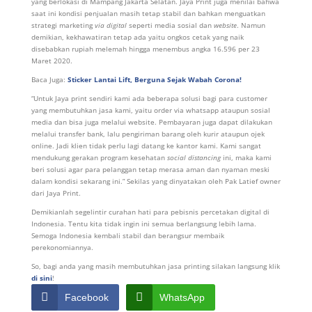
yang berlokasi di Mampang Jakarta Selatan. Jaya Print juga menilai bahwa
saat ini kondisi penjualan masih tetap stabil dan bahkan menguatkan
strategi marketing
via digital
seperti media sosial dan
website
. Namun
demikian, kekhawatiran tetap ada yaitu ongkos cetak yang naik
disebabkan rupiah melemah hingga menembus angka 16.596 per 23
Maret 2020.
Baca Juga:
Sticker Lantai Lift, Berguna Sejak Wabah Corona!
“Untuk Jaya print sendiri kami ada beberapa solusi bagi para customer
yang membutuhkan jasa kami, yaitu order via whatsapp ataupun sosial
media dan bisa juga melalui website. Pembayaran juga dapat dilakukan
melalui transfer bank, lalu pengiriman barang oleh kurir ataupun ojek
online. Jadi klien tidak perlu lagi datang ke kantor kami. Kami sangat
mendukung gerakan program kesehatan
social distancing
ini, maka kami
beri solusi agar para pelanggan tetap merasa aman dan nyaman meski
dalam kondisi sekarang ini.” Sekilas yang dinyatakan oleh Pak Latief owner
dari Jaya Print.
Demikianlah segelintir curahan hati para pebisnis percetakan digital di
Indonesia. Tentu kita tidak ingin ini semua berlangsung lebih lama.
Semoga Indonesia kembali stabil dan berangsur membaik
perekonomiannya.
So, bagi anda yang masih membutuhkan jasa printing silakan langsung klik
di sini
!
Facebook
WhatsApp