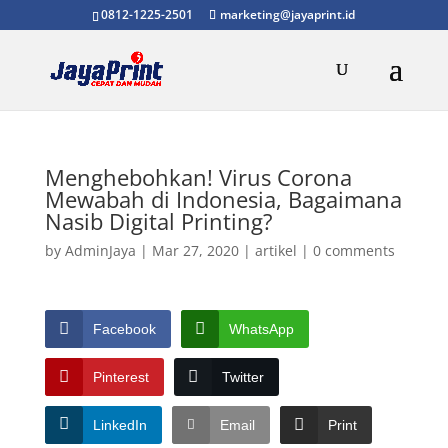
0812-1225-2501
marketing@jayaprint.id
Menghebohkan! Virus Corona
Mewabah di Indonesia, Bagaimana
Nasib Digital Printing?
by
AdminJaya
|
Mar 27, 2020
|
artikel
|
0 comments
Facebook
WhatsApp
Pinterest
Twitter
LinkedIn
Email
Print