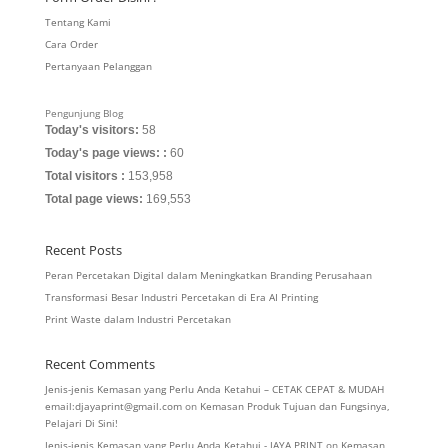
Tentang Kami
Cara Order
Pertanyaan Pelanggan
Pengunjung Blog
Today's visitors:
58
Today's page views: :
60
Total visitors :
153,958
Total page views:
169,553
Recent Posts
Peran Percetakan Digital dalam Meningkatkan Branding Perusahaan
Transformasi Besar Industri Percetakan di Era AI Printing
Print Waste dalam Industri Percetakan
Recent Comments
Jenis-jenis Kemasan yang Perlu Anda Ketahui – CETAK CEPAT & MUDAH
email:djayaprint@gmail.com
on
Kemasan Produk Tujuan dan Fungsinya,
Pelajari Di Sini!
Jenis-jenis Kemasan yang Perlu Anda Ketahui - JAYA PRINT
on
Kemasan