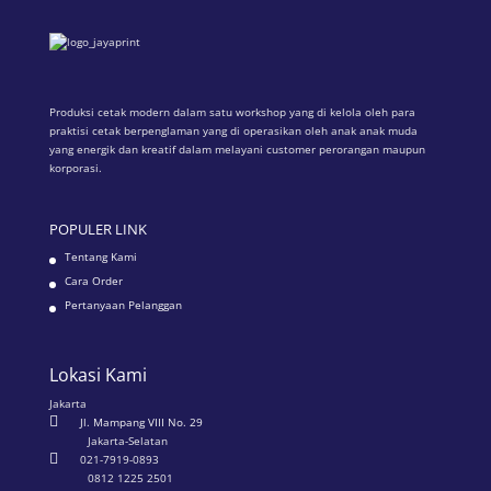
Produksi cetak modern dalam satu workshop yang di kelola oleh para
praktisi cetak berpenglaman yang di operasikan oleh anak anak muda
yang energik dan kreatif dalam melayani customer perorangan maupun
korporasi.
POPULER LINK
Tentang Kami
Cara Order
Pertanyaan Pelanggan
Lokasi Kami
Jakarta

Jl. Mampang VIII No. 29
Jakarta-Selatan

021-7919-0893
0812 1225 2501