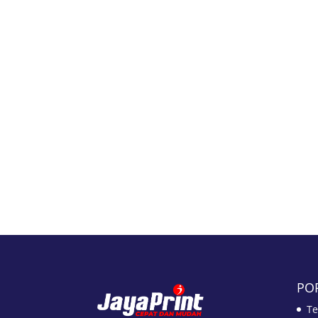
PO
Te