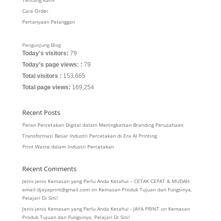
Tentang Kami
Cara Order
Pertanyaan Pelanggan
Pengunjung Blog
Today's visitors:
79
Today's page views: :
79
Total visitors :
153,665
Total page views:
169,254
Recent Posts
Peran Percetakan Digital dalam Meningkatkan Branding Perusahaan
Transformasi Besar Industri Percetakan di Era AI Printing
Print Waste dalam Industri Percetakan
Recent Comments
Jenis-jenis Kemasan yang Perlu Anda Ketahui – CETAK CEPAT & MUDAH
email:djayaprint@gmail.com
on
Kemasan Produk Tujuan dan Fungsinya,
Pelajari Di Sini!
Jenis-jenis Kemasan yang Perlu Anda Ketahui - JAYA PRINT
on
Kemasan
Produk Tujuan dan Fungsinya, Pelajari Di Sini!