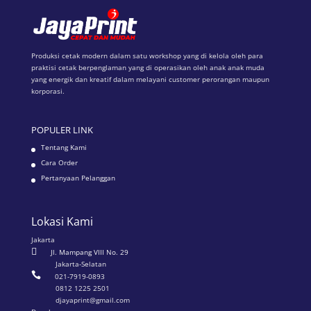
Produksi cetak modern dalam satu workshop yang di kelola oleh para
praktisi cetak berpenglaman yang di operasikan oleh anak anak muda
yang energik dan kreatif dalam melayani customer perorangan maupun
korporasi.
POPULER LINK
Tentang Kami
Cara Order
Pertanyaan Pelanggan
Lokasi Kami
Jakarta

Jl. Mampang VIII No. 29
Jakarta-Selatan

021-7919-0893
0812 1225 2501
djayaprint@gmail.com