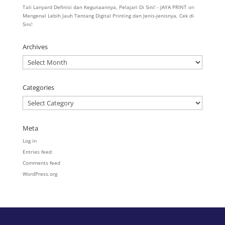
Tali Lanyard Definisi dan Kegunaannya, Pelajari Di Sini! - JAYA PRINT
on
Mengenal Lebih Jauh Tentang Digital Printing dan Jenis-jenisnya, Cek di
Sini!
Archives
Archives
Categories
Categories
Meta
Log in
Entries feed
Comments feed
WordPress.org