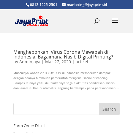
0812-1225-2501
marketing@jayaprint.id
Menghebohkan! Virus Corona Mewabah di
Indonesia, Bagaimana Nasib Digital Printing?
by
AdminJaya
|
Mar 27, 2020
|
artikel
Munculnya wabah virus COVID-19 di Indonesia memberikan dampak
dengan adanya himbauan pemerintah mengenai social distancing.
Dampak lainnya yaitu diiliburkannya segala aktifitas pendidikan, bisnis,
dan lain-lain. Hal ini otomatis langsung berdampak pada perekonomian....
Form Order Disini !