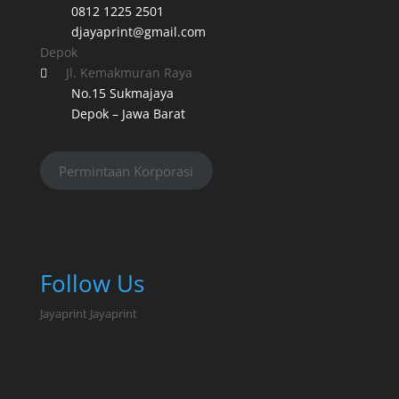
0812 1225 2501
djayaprint@gmail.com
Depok
Jl. Kemakmuran Raya

No.15 Sukmajaya
Depok – Jawa Barat
Permintaan Korporasi
Follow Us
Jayaprint
Jayaprint