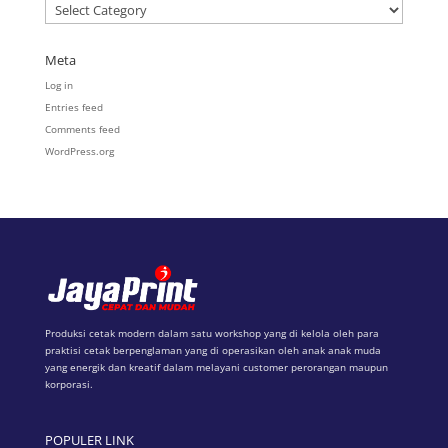
Categories
Meta
Log in
Entries feed
Comments feed
WordPress.org
Produksi cetak modern dalam satu workshop yang di kelola oleh para
praktisi cetak berpenglaman yang di operasikan oleh anak anak muda
yang energik dan kreatif dalam melayani customer perorangan maupun
korporasi.
POPULER LINK