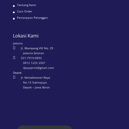
Tentang Kami
Cara Order
Pertanyaan Pelanggan
Lokasi Kami
Jakarta

Jl. Mampang VIII No. 29
Jakarta-Selatan

021-7919-0893
0812 1225 2501
djayaprint@gmail.com
Depok

Jl. Kemakmuran Raya
No.15 Sukmajaya
Depok – Jawa Barat