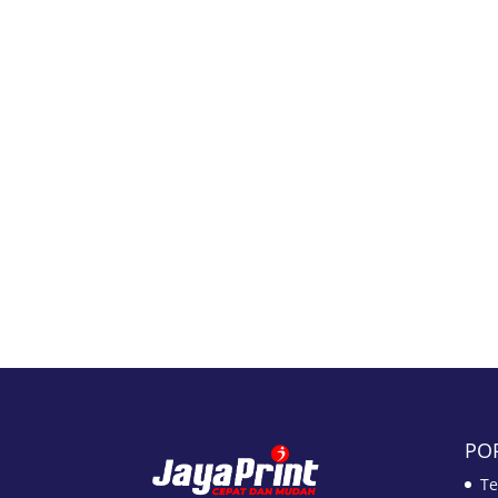
PO
Te