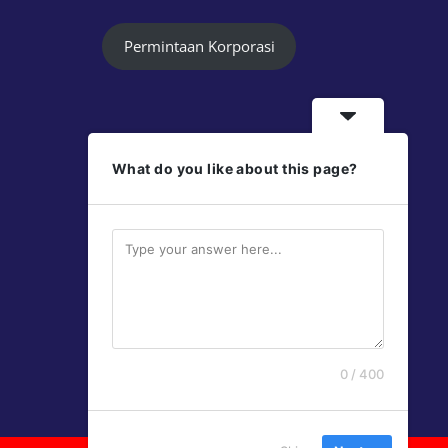
Permintaan Korporasi
What do you like about this page?
Follow Us
Jayaprint
Jayaprint
0 / 400