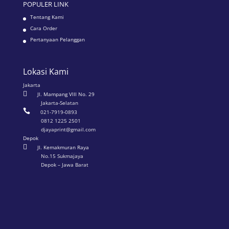
POPULER LINK
Tentang Kami
Cara Order
Pertanyaan Pelanggan
Lokasi Kami
Jakarta

Jl. Mampang VIII No. 29
Jakarta-Selatan

021-7919-0893
0812 1225 2501
djayaprint@gmail.com
Depok

Jl. Kemakmuran Raya
No.15 Sukmajaya
Depok – Jawa Barat