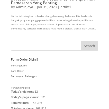
Pemasaran Yang Penting
by
AdminJaya
|
Jan 31, 2023
|
artikel
Ketika teknologi terus berkembang dan mengubah cara kita berbisnis,
banyak yang menganggap media iklan cetak sebagai media periklanan
sudah mati. Faktanya, beberapa bentuk pemasaran cetak terus
berkembang, terlepas dari popularitas media digital. Media Iklan Cetak...
Form Order Disini !
Tentang Kami
Cara Order
Pertanyaan Pelanggan
Pengunjung Blog
Today's visitors:
12
Today's page views: :
12
Total visitors :
153,336
Total page views:
168,913