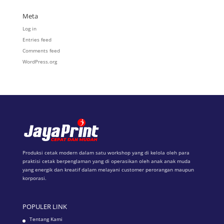
Meta
Log in
Entries feed
Comments feed
WordPress.org
Produksi cetak modern dalam satu workshop yang di kelola oleh para
praktisi cetak berpenglaman yang di operasikan oleh anak anak muda
yang energik dan kreatif dalam melayani customer perorangan maupun
korporasi.
POPULER LINK
Tentang Kami