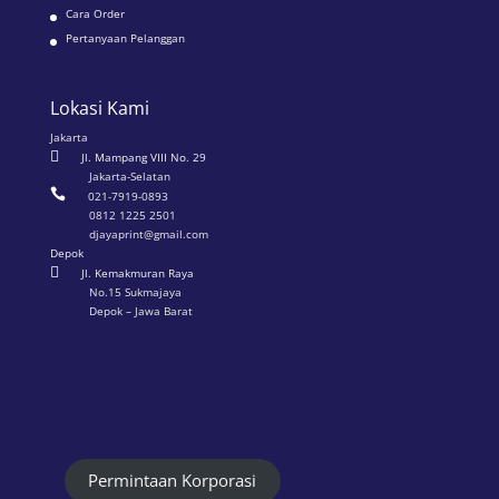
Cara Order
Pertanyaan Pelanggan
Lokasi Kami
Jakarta

Jl. Mampang VIII No. 29
Jakarta-Selatan

021-7919-0893
0812 1225 2501
djayaprint@gmail.com
Depok

Jl. Kemakmuran Raya
No.15 Sukmajaya
Depok – Jawa Barat
Permintaan Korporasi