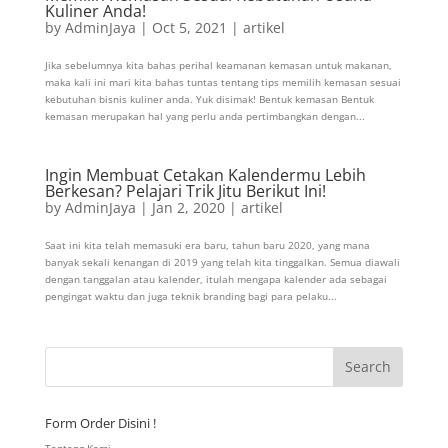
Kuliner Anda!
by
AdminJaya
|
Oct 5, 2021
|
artikel
Jika sebelumnya kita bahas perihal keamanan kemasan untuk makanan,
maka kali ini mari kita bahas tuntas tentang tips memilih kemasan sesuai
kebutuhan bisnis kuliner anda. Yuk disimak! Bentuk kemasan Bentuk
kemasan merupakan hal yang perlu anda pertimbangkan dengan...
Ingin Membuat Cetakan Kalendermu Lebih
Berkesan? Pelajari Trik Jitu Berikut Ini!
by
AdminJaya
|
Jan 2, 2020
|
artikel
Saat ini kita telah memasuki era baru, tahun baru 2020, yang mana
banyak sekali kenangan di 2019 yang telah kita tinggalkan. Semua diawali
dengan tanggalan atau kalender, itulah mengapa kalender ada sebagai
pengingat waktu dan juga teknik branding bagi para pelaku...
Form Order Disini !
Tentang Kami