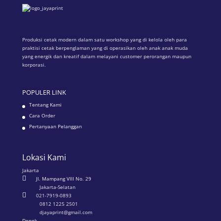
Produksi cetak modern dalam satu workshop yang di kelola oleh para
praktisi cetak berpenglaman yang di operasikan oleh anak anak muda
yang energik dan kreatif dalam melayani customer perorangan maupun
korporasi.
POPULER LINK
Tentang Kami
Cara Order
Pertanyaan Pelanggan
Lokasi Kami
Jakarta

Jl. Mampang VIII No. 29
Jakarta-Selatan

021-7919-0893
0812 1225 2501
djayaprint@gmail.com
Depok