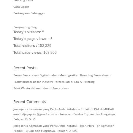
Cara Order
Pertanyaan Pelanggan
Pengunjung Blog
Today's visitors:
5
Today's page views: :
5
Total visitors :
153,329
Total page views:
168,906
Recent Posts
Peran Percetakan Digital dalam Meningkatkan Branding Perusahaan
Transformasi Besar Industri Percetakan di Era AI Printing
Print Waste dalam Industri Percetakan
Recent Comments
Jenis-jenis Kemasan yang Perlu Anda Ketahui – CETAK CEPAT & MUDAH
email:djayaprint@gmail.com
on
Kemasan Produk Tujuan dan Fungsinya,
Pelajari Di Sini!
Jenis-jenis Kemasan yang Perlu Anda Ketahui - JAYA PRINT
on
Kemasan
Produk Tujuan dan Fungsinya, Pelajari Di Sini!