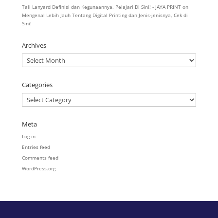
Tali Lanyard Definisi dan Kegunaannya, Pelajari Di Sini! - JAYA PRINT
on
Mengenal Lebih Jauh Tentang Digital Printing dan Jenis-jenisnya, Cek di
Sini!
Archives
Archives
Categories
Categories
Meta
Log in
Entries feed
Comments feed
WordPress.org