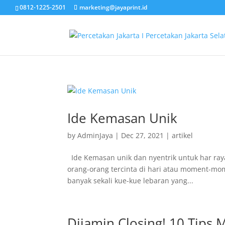
0812-1225-2501
marketing@jayaprint.id
Ide Kemasan Unik
by
AdminJaya
|
Dec 27, 2021
|
artikel
Ide Kemasan unik dan nyentrik untuk har raya
orang-orang tercinta di hari atau moment-momen
banyak sekali kue-kue lebaran yang...
Dijamin Closing! 10 Tips 