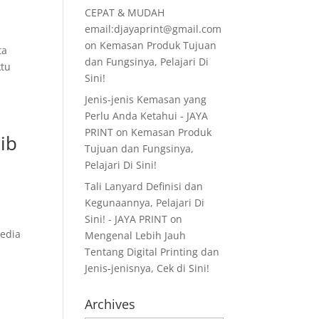
CEPAT & MUDAH
email:djayaprint@gmail.com
on
Kemasan Produk Tujuan
ta
dan Fungsinya, Pelajari Di
ktu
Sini!
Jenis-jenis Kemasan yang
Perlu Anda Ketahui - JAYA
PRINT
on
Kemasan Produk
jib
Tujuan dan Fungsinya,
Pelajari Di Sini!
Tali Lanyard Definisi dan
Kegunaannya, Pelajari Di
Sini! - JAYA PRINT
on
media
Mengenal Lebih Jauh
Tentang Digital Printing dan
Jenis-jenisnya, Cek di Sini!
Archives