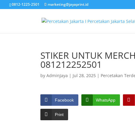
0812-1225-2501
marketing@jayaprint.id
STIKER UNTUK MERC
081212252501
by
AdminJaya
|
Jul 28, 2025
|
Percetakan Terd
Facebook
WhatsApp
Print