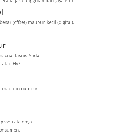
rapa jasa unggulan dari Jaya Print:
al
sar (offset) maupun kecil (digital).
ur
sional bisnis Anda.
r atau HVS.
r maupun outdoor.
produk lainnya.
konsumen.