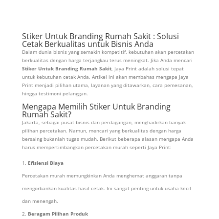
Stiker Untuk Branding Rumah Sakit : Solusi
Cetak Berkualitas untuk Bisnis Anda
Dalam dunia bisnis yang semakin kompetitif, kebutuhan akan percetakan
berkualitas dengan harga terjangkau terus meningkat. Jika Anda mencari
Stiker Untuk Branding Rumah Sakit
, Jaya Print adalah solusi tepat
untuk kebutuhan cetak Anda. Artikel ini akan membahas mengapa Jaya
Print menjadi pilihan utama, layanan yang ditawarkan, cara pemesanan,
hingga testimoni pelanggan.
Mengapa Memilih Stiker Untuk Branding
Rumah Sakit?
Jakarta, sebagai pusat bisnis dan perdagangan, menghadirkan banyak
pilihan percetakan. Namun, mencari yang berkualitas dengan harga
bersaing bukanlah tugas mudah. Berikut beberapa alasan mengapa Anda
harus mempertimbangkan percetakan murah seperti Jaya Print:
Efisiensi Biaya
Percetakan murah memungkinkan Anda menghemat anggaran tanpa
mengorbankan kualitas hasil cetak. Ini sangat penting untuk usaha kecil
dan menengah.
Beragam Pilihan Produk