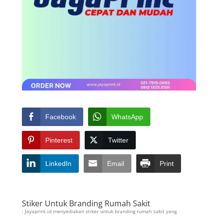
Facebook
WhatsApp
Pinterest
Twitter
LinkedIn
Email
Print
Stiker Untuk Branding Rumah Sakit
: Jayaprint.id menyediakan stiker untuk branding rumah sakit yang