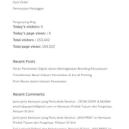
Cara Order
Pertanyaan Pelanggan
Pengunjung Blog
Today's visitors:
6
Today's page views: :
6
Total visitors :
153,442
Total page views:
169,022
Recent Posts
Peran Percetakan Digital dalam Meningkatkan Branding Perusahaan
Transformasi Besar Industri Percetakan di Era AI Printing
Print Waste dalam Industri Percetakan
Recent Comments
Jenis-jenis Kemasan yang Perlu Anda Ketahui – CETAK CEPAT & MUDAH
email:djayaprint@gmail.com
on
Kemasan Produk Tujuan dan Fungsinya,
Pelajari Di Sini!
Jenis-jenis Kemasan yang Perlu Anda Ketahui - JAYA PRINT
on
Kemasan
Produk Tujuan dan Fungsinya, Pelajari Di Sini!
Tali Lanyard Definisi dan Kegunaannya, Pelajari Di Sini! - JAYA PRINT
on