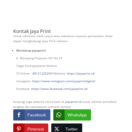
Kontak Jaya Print
Untuk informasi lebih lanjut atau memesan layanan percetakan, Anda
dapat menghubungi Jaya Print melalui:
Workshop Jayaprint
Jl. Mampang Prapatan VIII No.29
Tegal Parang-Jakarta Selatan
CS Online :
081212252501
Website:
https://jayaprint.id/
Instagram:
https://www.instagram.com/jayaprintdigital/
Facebook:
https://www.facebook.com/jayaprint.id/
Kunjungi juga website resmi kami di
jayaprint.id
untuk melihat portofolio
lengkap dan penawaran menarik lainnya.
Facebook
WhatsApp
Pinterest
Twitter