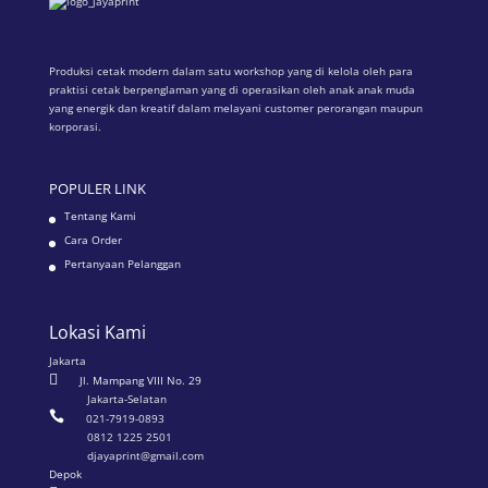
Produksi cetak modern dalam satu workshop yang di kelola oleh para
praktisi cetak berpenglaman yang di operasikan oleh anak anak muda
yang energik dan kreatif dalam melayani customer perorangan maupun
korporasi.
POPULER LINK
Tentang Kami
Cara Order
Pertanyaan Pelanggan
Lokasi Kami
Jakarta

Jl. Mampang VIII No. 29
Jakarta-Selatan

021-7919-0893
0812 1225 2501
djayaprint@gmail.com
Depok