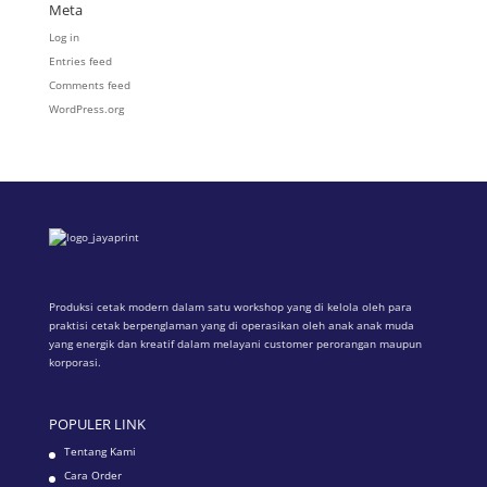
Meta
Log in
Entries feed
Comments feed
WordPress.org
Produksi cetak modern dalam satu workshop yang di kelola oleh para
praktisi cetak berpenglaman yang di operasikan oleh anak anak muda
yang energik dan kreatif dalam melayani customer perorangan maupun
korporasi.
POPULER LINK
Tentang Kami
Cara Order