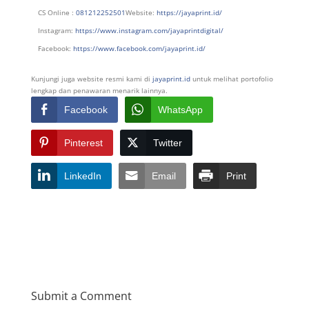
CS Online :
081212252501
Website:
https://jayaprint.id/
Instagram:
https://www.instagram.com/jayaprintdigital/
Facebook:
https://www.facebook.com/jayaprint.id/
Kunjungi juga website resmi kami di
jayaprint.id
untuk melihat portofolio
lengkap dan penawaran menarik lainnya.
Facebook
WhatsApp
Pinterest
Twitter
LinkedIn
Email
Print
Submit a Comment