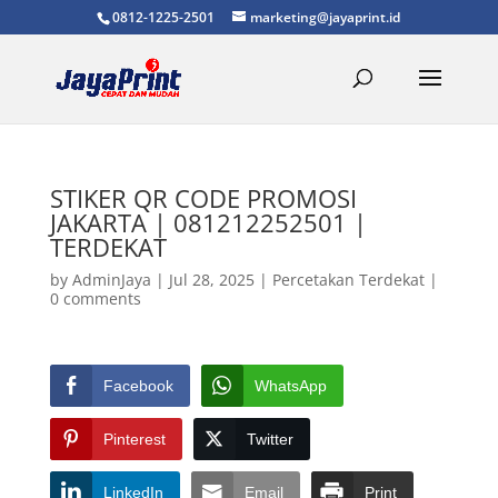
0812-1225-2501
marketing@jayaprint.id
STIKER QR CODE PROMOSI
JAKARTA | 081212252501 |
TERDEKAT
by
AdminJaya
|
Jul 28, 2025
|
Percetakan Terdekat
|
0 comments
Facebook
WhatsApp
Pinterest
Twitter
LinkedIn
Email
Print