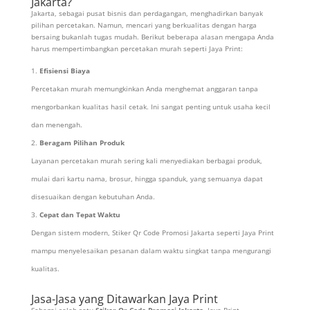
Jakarta?
Jakarta, sebagai pusat bisnis dan perdagangan, menghadirkan banyak
pilihan percetakan. Namun, mencari yang berkualitas dengan harga
bersaing bukanlah tugas mudah. Berikut beberapa alasan mengapa Anda
harus mempertimbangkan percetakan murah seperti Jaya Print:
Efisiensi Biaya
Percetakan murah memungkinkan Anda menghemat anggaran tanpa
mengorbankan kualitas hasil cetak. Ini sangat penting untuk usaha kecil
dan menengah.
Beragam Pilihan Produk
Layanan percetakan murah sering kali menyediakan berbagai produk,
mulai dari kartu nama, brosur, hingga spanduk, yang semuanya dapat
disesuaikan dengan kebutuhan Anda.
Cepat dan Tepat Waktu
Dengan sistem modern, Stiker Qr Code Promosi Jakarta seperti Jaya Print
mampu menyelesaikan pesanan dalam waktu singkat tanpa mengurangi
kualitas.
Jasa-Jasa yang Ditawarkan Jaya Print
Sebagai salah satu
Stiker Qr Code Promosi Jakarta
, Jaya Print