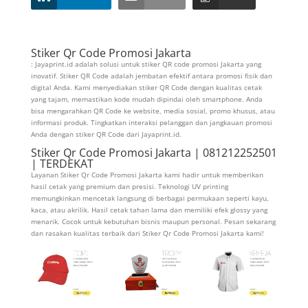
Stiker Qr Code Promosi Jakarta
: Jayaprint.id adalah solusi untuk stiker QR code promosi Jakarta yang
inovatif. Stiker QR Code adalah jembatan efektif antara promosi fisik dan
digital Anda. Kami menyediakan stiker QR Code dengan kualitas cetak
yang tajam, memastikan kode mudah dipindai oleh smartphone. Anda
bisa mengarahkan QR Code ke website, media sosial, promo khusus, atau
informasi produk. Tingkatkan interaksi pelanggan dan jangkauan promosi
Anda dengan stiker QR Code dari Jayaprint.id.
Stiker Qr Code Promosi Jakarta | 081212252501
| TERDEKAT
Layanan Stiker Qr Code Promosi Jakarta kami hadir untuk memberikan
hasil cetak yang premium dan presisi. Teknologi UV printing
memungkinkan mencetak langsung di berbagai permukaan seperti kayu,
kaca, atau akrilik. Hasil cetak tahan lama dan memiliki efek glossy yang
menarik. Cocok untuk kebutuhan bisnis maupun personal. Pesan sekarang
dan rasakan kualitas terbaik dari Stiker Qr Code Promosi Jakarta kami!