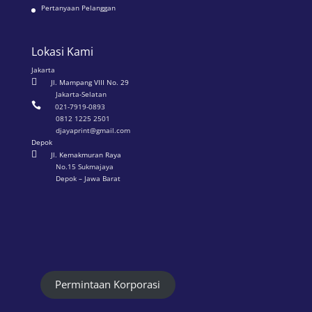
Pertanyaan Pelanggan
Lokasi Kami
Jakarta

Jl. Mampang VIII No. 29
Jakarta-Selatan

021-7919-0893
0812 1225 2501
djayaprint@gmail.com
Depok

Jl. Kemakmuran Raya
No.15 Sukmajaya
Depok – Jawa Barat
Permintaan Korporasi