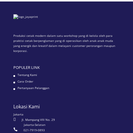
Produksi cetak modern dalam satu workshop yang di kelola oleh para
praktisi cetak berpenglaman yang di operasikan oleh anak anak muda
yang energik dan kreatif dalam melayani customer perorangan maupun
korporasi.
POPULER LINK
Tentang Kami
Cara Order
Pertanyaan Pelanggan
Lokasi Kami
Jakarta

Jl. Mampang VIII No. 29
Jakarta-Selatan

021-7919-0893