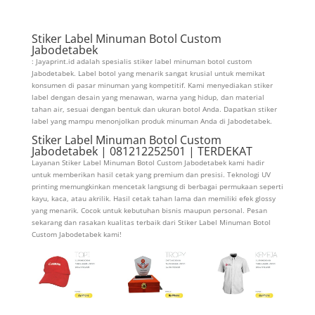
Stiker Label Minuman Botol Custom
Jabodetabek
: Jayaprint.id adalah spesialis stiker label minuman botol custom
Jabodetabek. Label botol yang menarik sangat krusial untuk memikat
konsumen di pasar minuman yang kompetitif. Kami menyediakan stiker
label dengan desain yang menawan, warna yang hidup, dan material
tahan air, sesuai dengan bentuk dan ukuran botol Anda. Dapatkan stiker
label yang mampu menonjolkan produk minuman Anda di Jabodetabek.
Stiker Label Minuman Botol Custom
Jabodetabek | 081212252501 | TERDEKAT
Layanan Stiker Label Minuman Botol Custom Jabodetabek kami hadir
untuk memberikan hasil cetak yang premium dan presisi. Teknologi UV
printing memungkinkan mencetak langsung di berbagai permukaan seperti
kayu, kaca, atau akrilik. Hasil cetak tahan lama dan memiliki efek glossy
yang menarik. Cocok untuk kebutuhan bisnis maupun personal. Pesan
sekarang dan rasakan kualitas terbaik dari Stiker Label Minuman Botol
Custom Jabodetabek kami!