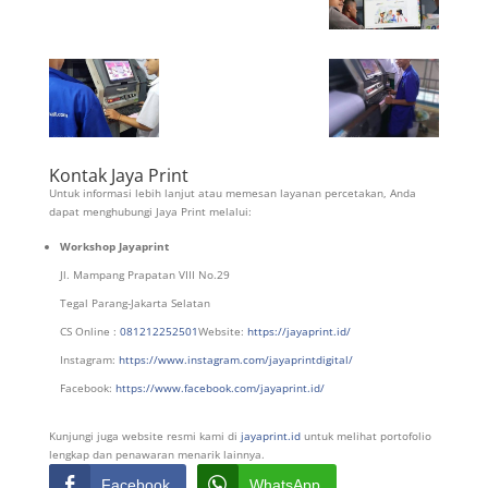
Kontak Jaya Print
Untuk informasi lebih lanjut atau memesan layanan percetakan, Anda
dapat menghubungi Jaya Print melalui:
Workshop Jayaprint
Jl. Mampang Prapatan VIII No.29
Tegal Parang-Jakarta Selatan
CS Online :
081212252501
Website:
https://jayaprint.id/
Instagram:
https://www.instagram.com/jayaprintdigital/
Facebook:
https://www.facebook.com/jayaprint.id/
Kunjungi juga website resmi kami di
jayaprint.id
untuk melihat portofolio
lengkap dan penawaran menarik lainnya.
Facebook
WhatsApp