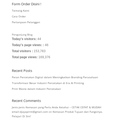
Form Order Disini !
Tentang Kami
Cara Order
Pertanyaan Pelanggan
Pengunjung Blog
Today's visitors:
44
Today's page views: :
46
Total visitors :
153,783
Total page views:
169,376
Recent Posts
Peran Percetakan Digital dalam Meningkatkan Branding Perusahaan
Transformasi Besar Industri Percetakan di Era AI Printing
Print Waste dalam Industri Percetakan
Recent Comments
Jenis-jenis Kemasan yang Perlu Anda Ketahui – CETAK CEPAT & MUDAH
email:djayaprint@gmail.com
on
Kemasan Produk Tujuan dan Fungsinya,
Pelajari Di Sini!