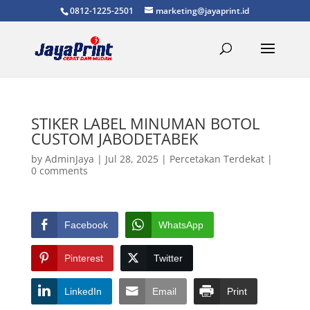
0812-1225-2501
marketing@jayaprint.id
STIKER LABEL MINUMAN BOTOL
CUSTOM JABODETABEK
by
AdminJaya
|
Jul 28, 2025
|
Percetakan Terdekat
|
0 comments
Facebook
WhatsApp
Pinterest
Twitter
LinkedIn
Email
Print