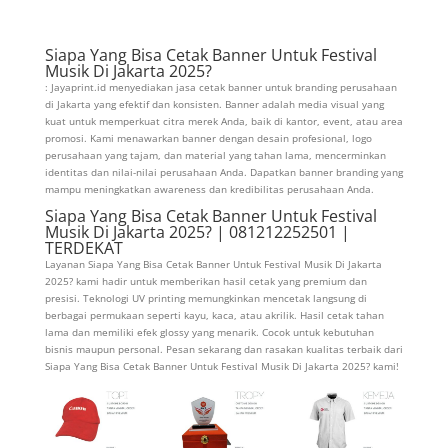
Siapa Yang Bisa Cetak Banner Untuk Festival
Musik Di Jakarta 2025?
: Jayaprint.id menyediakan jasa cetak banner untuk branding perusahaan
di Jakarta yang efektif dan konsisten. Banner adalah media visual yang
kuat untuk memperkuat citra merek Anda, baik di kantor, event, atau area
promosi. Kami menawarkan banner dengan desain profesional, logo
perusahaan yang tajam, dan material yang tahan lama, mencerminkan
identitas dan nilai-nilai perusahaan Anda. Dapatkan banner branding yang
mampu meningkatkan awareness dan kredibilitas perusahaan Anda.
Siapa Yang Bisa Cetak Banner Untuk Festival
Musik Di Jakarta 2025? | 081212252501 |
TERDEKAT
Layanan Siapa Yang Bisa Cetak Banner Untuk Festival Musik Di Jakarta
2025? kami hadir untuk memberikan hasil cetak yang premium dan
presisi. Teknologi UV printing memungkinkan mencetak langsung di
berbagai permukaan seperti kayu, kaca, atau akrilik. Hasil cetak tahan
lama dan memiliki efek glossy yang menarik. Cocok untuk kebutuhan
bisnis maupun personal. Pesan sekarang dan rasakan kualitas terbaik dari
Siapa Yang Bisa Cetak Banner Untuk Festival Musik Di Jakarta 2025? kami!