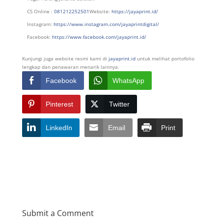
CS Online :
081212252501
Website:
https://jayaprint.id/
Instagram:
https://www.instagram.com/jayaprintdigital/
Facebook:
https://www.facebook.com/jayaprint.id/
Kunjungi juga website resmi kami di
jayaprint.id
untuk melihat portofolio
lengkap dan penawaran menarik lainnya.
Facebook
WhatsApp
Pinterest
Twitter
LinkedIn
Email
Print
Submit a Comment