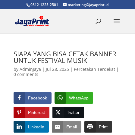
0812-1225-2501
marketing@jayaprint.id
SIAPA YANG BISA CETAK BANNER
UNTUK FESTIVAL MUSIK
by
AdminJaya
|
Jul 28, 2025
|
Percetakan Terdekat
|
0 comments
Facebook
WhatsApp
Pinterest
Twitter
LinkedIn
Email
Print