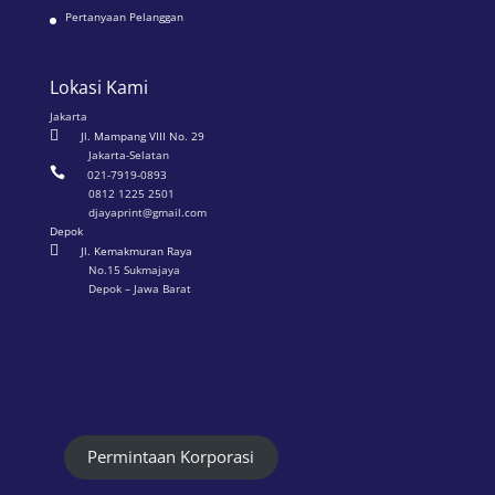
Pertanyaan Pelanggan
Lokasi Kami
Jakarta

Jl. Mampang VIII No. 29
Jakarta-Selatan

021-7919-0893
0812 1225 2501
djayaprint@gmail.com
Depok

Jl. Kemakmuran Raya
No.15 Sukmajaya
Depok – Jawa Barat
Permintaan Korporasi