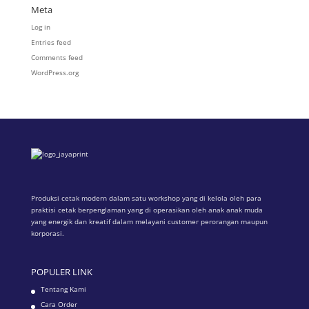
Meta
Log in
Entries feed
Comments feed
WordPress.org
Produksi cetak modern dalam satu workshop yang di kelola oleh para
praktisi cetak berpenglaman yang di operasikan oleh anak anak muda
yang energik dan kreatif dalam melayani customer perorangan maupun
korporasi.
POPULER LINK
Tentang Kami
Cara Order