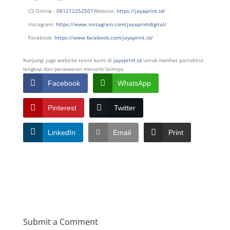
CS Online :
081212252501
Website:
https://jayaprint.id/
Instagram:
https://www.instagram.com/jayaprintdigital/
Facebook:
https://www.facebook.com/jayaprint.id/
Kunjungi juga website resmi kami di
jayaprint.id
untuk melihat portofolio
lengkap dan penawaran menarik lainnya.
Facebook
WhatsApp
Pinterest
Twitter
LinkedIn
Email
Print
Submit a Comment