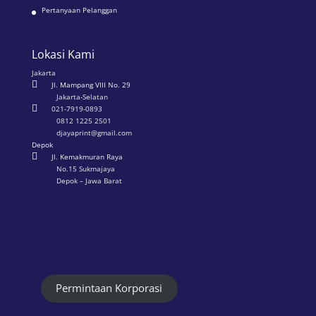
Pertanyaan Pelanggan
Lokasi Kami
Jakarta

Jl. Mampang VIII No. 29
Jakarta-Selatan

021-7919-0893
0812 1225 2501
djayaprint@gmail.com
Depok

Jl. Kemakmuran Raya
No.15 Sukmajaya
Depok – Jawa Barat
Permintaan Korporasi