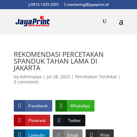
0812-1225-2501
marketing@jayaprint.id
REKOMENDASI PERCETAKAN
SPANDUK TAHAN LAMA DI
JAKARTA
by
AdminJaya
|
Jul 28, 2025
|
Percetakan Terdekat
|
0 comments
Facebook
WhatsApp
Pinterest
Twitter
LinkedIn
Email
Print