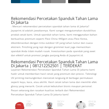
Rekomendasi Percetakan Spanduk Tahan Lama
Di Jakarta
: Mencari rekomendasi percetakan spanduk tahan lama di Jakarta?
Jayaprint.id adalah jawabannya. Kami sangat mengutamakan durabilitas
produk cetak kami. Untuk spanduk tahan lama, kami menggunakan bahan
berkualitas premium seperti Flexi China 440gsm atau Flexi Korea,
dikombinasikan dengan tinta outdoor UV yang tahan luntur dan cuaca
ekstrem. Finishing yang rapi dengan grommet kuat juga memastikan
spanduk Anda tidak mudah rusak. Investasikan pada spanduk yang awet
dan efektif untuk promosi jangka panjang Anda di Jayaprint.id.
Rekomendasi Percetakan Spanduk Tahan Lama
Di Jakarta | 081212252501 | TERDEKAT
Layanan Rekomendasi Percetakan Spanduk Tahan Lama Di Jakarta kami
hadir untuk memberikan hasil cetak yang premium dan presisi. Teknologi
UV printing memungkinkan mencetak langsung di berbagai permukaan
seperti kayu, kaca, atau akrilik. Hasil cetak tahan lama dan memiliki efek
glossy yang menarik. Cocok untuk kebutuhan bisnis maupun personal.
Pesan sekarang dan rasakan kualitas terbaik dari Rekomendasi
Percetakan Spanduk Tahan Lama Di Jakarta kami!