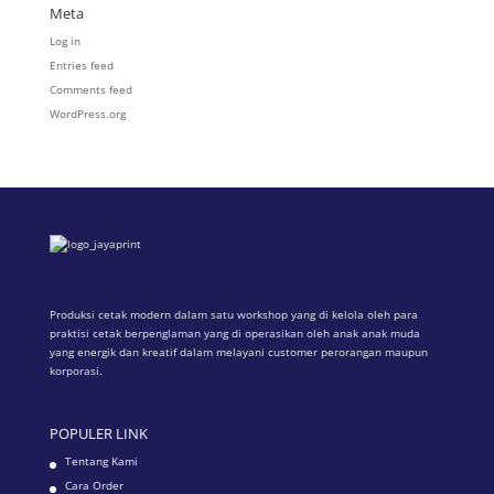
Meta
Log in
Entries feed
Comments feed
WordPress.org
Produksi cetak modern dalam satu workshop yang di kelola oleh para
praktisi cetak berpenglaman yang di operasikan oleh anak anak muda
yang energik dan kreatif dalam melayani customer perorangan maupun
korporasi.
POPULER LINK
Tentang Kami
Cara Order