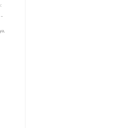
:
 –
ya,