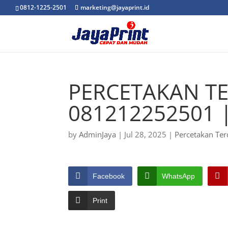
0812-1225-2501
marketing@jayaprint.id
PERCETAKAN TE
081212252501 
by
AdminJaya
|
Jul 28, 2025
|
Percetakan Ter
Facebook
WhatsApp
Print