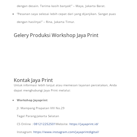
dengan desain. Terima kasih banyak!” – Maya, Jakarta Barat.
“Pesanan saya selesai lebih cepat dari yang dijanjikan. Sangat puas
dengan hasilnya!” – Rina, Jakarta Timur.
Gelery Produksi Workshop Jaya Print
Kontak Jaya Print
Untuk informasi lebih lanjut atau memesan layanan percetakan, Anda
dapat menghubungi Jaya Print melalui:
Workshop Jayaprint
Jl. Mampang Prapatan VIII No.29
Tegal Parang-Jakarta Selatan
CS Online :
081212252501
Website:
https://jayaprint.id/
Instagram:
https://www.instagram.com/jayaprintdigital/