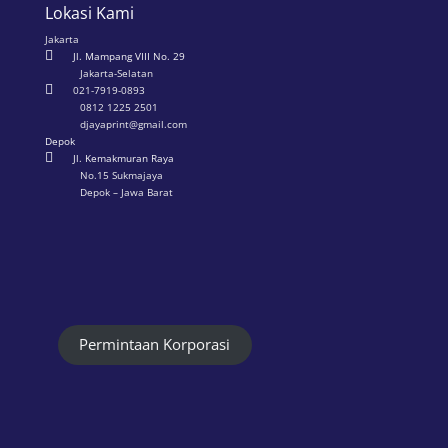
Lokasi Kami
Jakarta

Jl. Mampang VIII No. 29
Jakarta-Selatan

021-7919-0893
0812 1225 2501
djayaprint@gmail.com
Depok

Jl. Kemakmuran Raya
No.15 Sukmajaya
Depok – Jawa Barat
Permintaan Korporasi