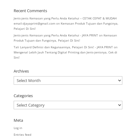
Recent Comments
Jenis-jenis Kemasan yang Perlu Anda Ketahui – CETAK CEPAT & MUDAH
email:djayaprint@gmail.com
on
Kemasan Produk Tujuan dan Fungsinya,
Pelajari Di Sini!
Jenis-jenis Kemasan yang Perlu Anda Ketahui - JAYA PRINT
on
Kemasan
Produk Tujuan dan Fungsinya, Pelajari Di Sini!
Tali Lanyard Definisi dan Kegunaannya, Pelajari Di Sini! - JAYA PRINT
on
Mengenal Lebih Jauh Tentang Digital Printing dan Jenis-jenisnya, Cek di
Sini!
Archives
Archives
Categories
Categories
Meta
Log in
Entries feed