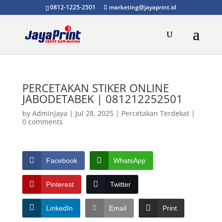
0812-1225-2501
marketing@jayaprint.id
PERCETAKAN STIKER ONLINE
JABODETABEK | 081212252501
by
AdminJaya
|
Jul 28, 2025
|
Percetakan Terdekat
|
0 comments
Facebook
WhatsApp
Pinterest
Twitter
LinkedIn
Email
Print