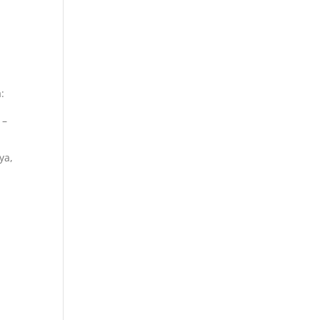
:
 –
ya,