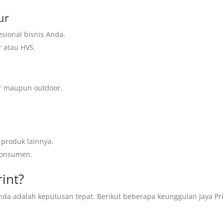
ur
sional bisnis Anda.
r atau HVS.
r maupun outdoor.
produk lainnya.
konsumen.
rint?
nda adalah keputusan tepat. Berikut beberapa keunggulan Jaya Pri