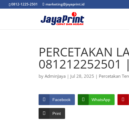
0812-1225-2501
marketing@jayaprint.id
PERCETAKAN LA
081212252501 
by
AdminJaya
|
Jul 28, 2025
|
Percetakan Ter
Facebook
WhatsApp
Print