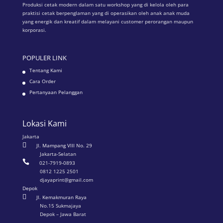
Produksi cetak modern dalam satu workshop yang di kelola oleh para
praktisi cetak berpenglaman yang di operasikan oleh anak anak muda
yang energik dan kreatif dalam melayani customer perorangan maupun
korporasi.
POPULER LINK
Tentang Kami
Cara Order
Pertanyaan Pelanggan
Lokasi Kami
Jakarta

Jl. Mampang VIII No. 29
Jakarta-Selatan

021-7919-0893
0812 1225 2501
djayaprint@gmail.com
Depok

Jl. Kemakmuran Raya
No.15 Sukmajaya
Depok – Jawa Barat