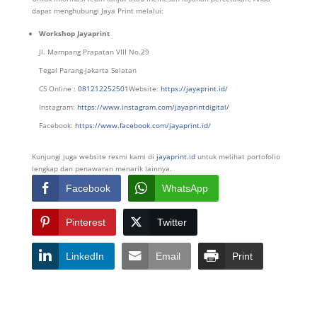
dapat menghubungi Jaya Print melalui:
Workshop Jayaprint
Jl. Mampang Prapatan VIII No.29
Tegal Parang-Jakarta Selatan
CS Online :
081212252501
Website:
https://jayaprint.id/
Instagram:
https://www.instagram.com/jayaprintdigital/
Facebook:
https://www.facebook.com/jayaprint.id/
Kunjungi juga website resmi kami di
jayaprint.id
untuk melihat portofolio
lengkap dan penawaran menarik lainnya.
Facebook
WhatsApp
Pinterest
Twitter
LinkedIn
Email
Print