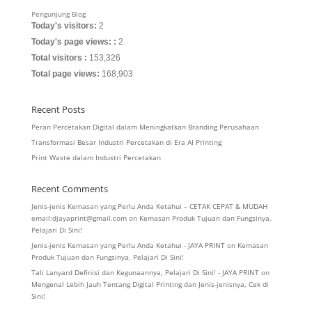
Pengunjung Blog
Today's visitors:
2
Today's page views: :
2
Total visitors :
153,326
Total page views:
168,903
Recent Posts
Peran Percetakan Digital dalam Meningkatkan Branding Perusahaan
Transformasi Besar Industri Percetakan di Era AI Printing
Print Waste dalam Industri Percetakan
Recent Comments
Jenis-jenis Kemasan yang Perlu Anda Ketahui – CETAK CEPAT & MUDAH
email:djayaprint@gmail.com
on
Kemasan Produk Tujuan dan Fungsinya,
Pelajari Di Sini!
Jenis-jenis Kemasan yang Perlu Anda Ketahui - JAYA PRINT
on
Kemasan
Produk Tujuan dan Fungsinya, Pelajari Di Sini!
Tali Lanyard Definisi dan Kegunaannya, Pelajari Di Sini! - JAYA PRINT
on
Mengenal Lebih Jauh Tentang Digital Printing dan Jenis-jenisnya, Cek di
Sini!