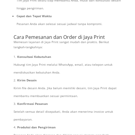
Tim Jaya Print selalu siap membantu Anda, mulai dari konsultasi desain
hingga pengiriman.
Cepat dan Tepat Waktu
Pesanan Anda akan selesai sesuai jadwal tanpa kompromi.
Cara Pemesanan dan Order di Jaya Print
Memesan layanan di Jaya Print sangat mudah dan praktis. Berikut
langkah-langkahnya:
Konsultasi Kebutuhan
Hubungi tim Jaya Print melalui WhatsApp, email, atau telepon untuk
mendiskusikan kebutuhan Anda.
Kirim Desain
Kirim file desain Anda. Jika belum memiliki desain, tim Jaya Print dapat
membantu membuatkan sesuai permintaan.
Konfirmasi Pesanan
Setelah semua detail disepakati, Anda akan menerima invoice untuk
pembayaran.
Produksi dan Pengiriman
Pesanan Anda akan diproses dan dikirim sesuai alamat yang Anda