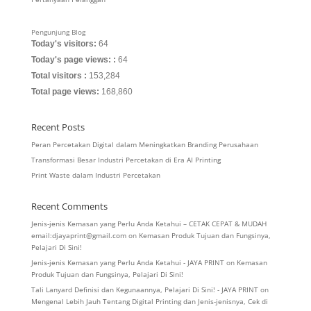
Pengunjung Blog
Today's visitors:
64
Today's page views: :
64
Total visitors :
153,284
Total page views:
168,860
Recent Posts
Peran Percetakan Digital dalam Meningkatkan Branding Perusahaan
Transformasi Besar Industri Percetakan di Era AI Printing
Print Waste dalam Industri Percetakan
Recent Comments
Jenis-jenis Kemasan yang Perlu Anda Ketahui – CETAK CEPAT & MUDAH
email:djayaprint@gmail.com
on
Kemasan Produk Tujuan dan Fungsinya,
Pelajari Di Sini!
Jenis-jenis Kemasan yang Perlu Anda Ketahui - JAYA PRINT
on
Kemasan
Produk Tujuan dan Fungsinya, Pelajari Di Sini!
Tali Lanyard Definisi dan Kegunaannya, Pelajari Di Sini! - JAYA PRINT
on
Mengenal Lebih Jauh Tentang Digital Printing dan Jenis-jenisnya, Cek di