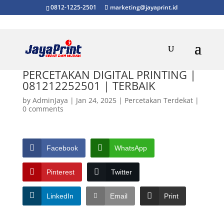
0812-1225-2501
marketing@jayaprint.id
PERCETAKAN DIGITAL PRINTING |
081212252501 | TERBAIK
by
AdminJaya
|
Jan 24, 2025
|
Percetakan Terdekat
|
0 comments
Facebook
WhatsApp
Pinterest
Twitter
LinkedIn
Email
Print