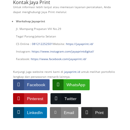
Kontak Jaya Print
Untuk informasi lebih lanjut atau memesan layanan percetakan, Anda
dapat menghubungi Jaya Print melalui:
Workshop Jayaprint
Jl. Mampang Prapatan VIII No.29
Tegal Parang-Jakarta Selatan
CS Online :
081212252501
Website:
https://jayaprint.id/
Instagram:
https://www.instagram.com/jayaprintdigital/
Facebook:
https://www.facebook.com/jayaprint.id/
Kunjungi juga website resmi kami di
jayaprint.id
untuk melihat portofolio
lengkap dan penawaran menarik lainnya.
Facebook
WhatsApp
Pinterest
Twitter
LinkedIn
Email
Print