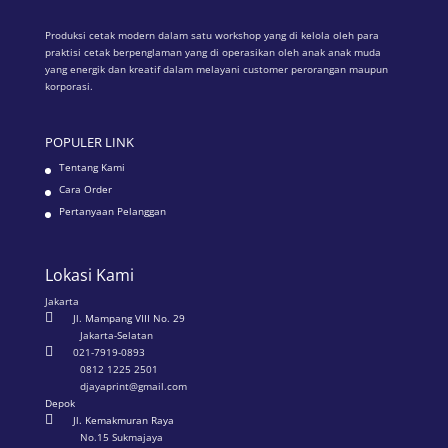
Produksi cetak modern dalam satu workshop yang di kelola oleh para
praktisi cetak berpenglaman yang di operasikan oleh anak anak muda
yang energik dan kreatif dalam melayani customer perorangan maupun
korporasi.
POPULER LINK
Tentang Kami
Cara Order
Pertanyaan Pelanggan
Lokasi Kami
Jakarta

Jl. Mampang VIII No. 29
Jakarta-Selatan

021-7919-0893
0812 1225 2501
djayaprint@gmail.com
Depok

Jl. Kemakmuran Raya
No.15 Sukmajaya