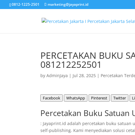
0812-1225-2501
marketing@jayaprint.id
PERCETAKAN BUKU SA
081212252501
by
AdminJaya
|
Jul 28, 2025
|
Percetakan Terd
Facebook
WhatsApp
Pinterest
Twitter
L
Percetakan Buku Satuan U
: Jayaprint.id adalah percetakan buku satuan
self-publishing. Kami menyediakan solusi cet