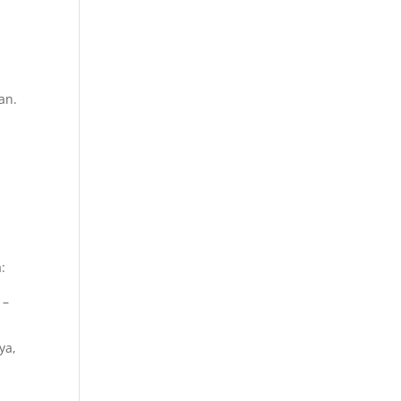
an.
:
 –
ya,