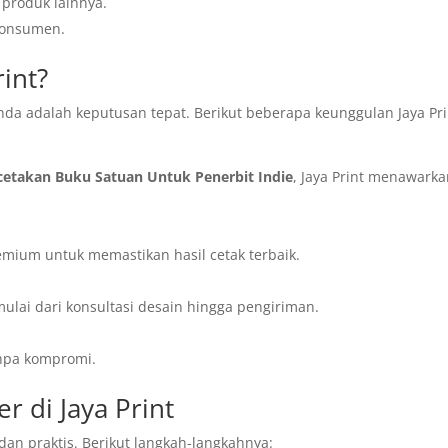
produk lainnya.
konsumen.
rint?
nda adalah keputusan tepat. Berikut beberapa keunggulan Jaya Pri
cetakan Buku Satuan Untuk Penerbit Indie
, Jaya Print menawark
.
ium untuk memastikan hasil cetak terbaik.
ulai dari konsultasi desain hingga pengiriman.
anpa kompromi.
 di Jaya Print
an praktis. Berikut langkah-langkahnya: