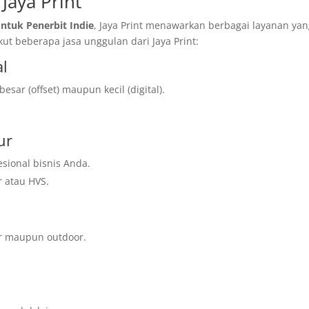
Jaya Print
ntuk Penerbit Indie
, Jaya Print menawarkan berbagai layanan ya
t beberapa jasa unggulan dari Jaya Print:
al
sar (offset) maupun kecil (digital).
ur
sional bisnis Anda.
r atau HVS.
r maupun outdoor.