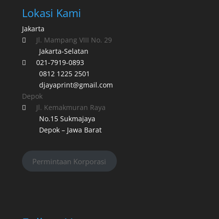
Lokasi Kami
Jakarta
Jl. Mampang VIII No. 29

Jakarta-Selatan
021-7919-0893

0812 1225 2501
djayaprint@gmail.com
Depok
Jl. Kemakmuran Raya

No.15 Sukmajaya
Depok – Jawa Barat
Permintaan Korporasi