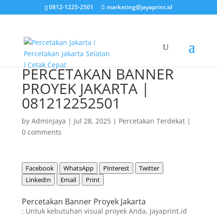
0812-1225-2501
marketing@jayaprint.id
PERCETAKAN BANNER
PROYEK JAKARTA |
081212252501
by
AdminJaya
|
Jul 28, 2025
|
Percetakan Terdekat
|
0 comments
Facebook
WhatsApp
Pinterest
Twitter
LinkedIn
Email
Print
Percetakan Banner Proyek Jakarta
: Untuk kebutuhan visual proyek Anda, Jayaprint.id