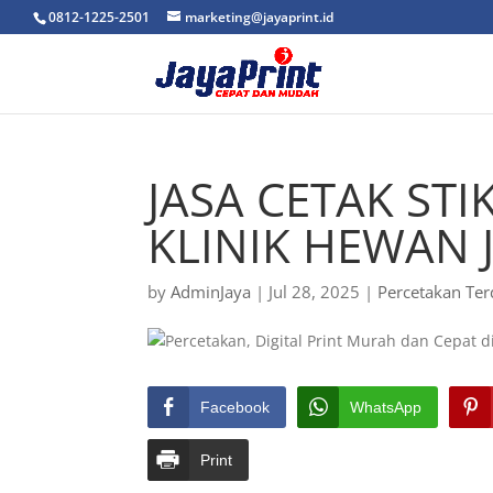
0812-1225-2501
marketing@jayaprint.id
JASA CETAK ST
KLINIK HEWAN 
by
AdminJaya
|
Jul 28, 2025
|
Percetakan Ter
Facebook
WhatsApp
Print