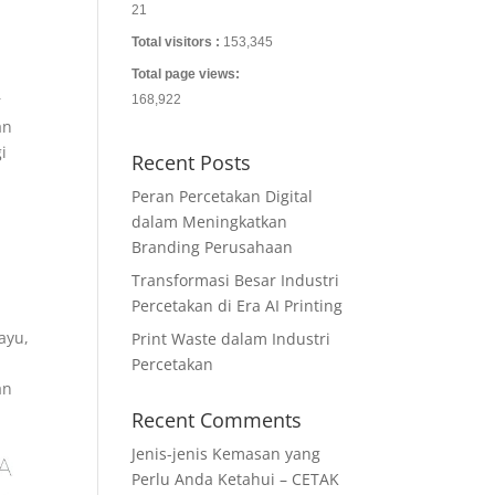
21
Total visitors :
153,345
Total page views:
r
168,922
an
i
Recent Posts
i
Peran Percetakan Digital
dalam Meningkatkan
Branding Perusahaan
Transformasi Besar Industri
Percetakan di Era AI Printing
ayu,
Print Waste dalam Industri
Percetakan
an
Recent Comments
Jenis-jenis Kemasan yang
Perlu Anda Ketahui – CETAK