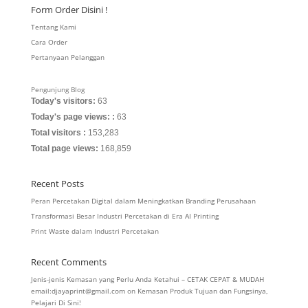
Form Order Disini !
Tentang Kami
Cara Order
Pertanyaan Pelanggan
Pengunjung Blog
Today's visitors:
63
Today's page views: :
63
Total visitors :
153,283
Total page views:
168,859
Recent Posts
Peran Percetakan Digital dalam Meningkatkan Branding Perusahaan
Transformasi Besar Industri Percetakan di Era AI Printing
Print Waste dalam Industri Percetakan
Recent Comments
Jenis-jenis Kemasan yang Perlu Anda Ketahui – CETAK CEPAT & MUDAH
email:djayaprint@gmail.com
on
Kemasan Produk Tujuan dan Fungsinya,
Pelajari Di Sini!