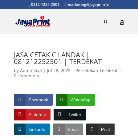
0812-1225-2501
marketing@jayaprint.id
JASA CETAK CILANDAK |
081212252501 | TERDEKAT
by
AdminJaya
|
Jul 28, 2025
|
Percetakan Terdekat
|
0 comments
Facebook
WhatsApp
Pinterest
Twitter
LinkedIn
Email
Print