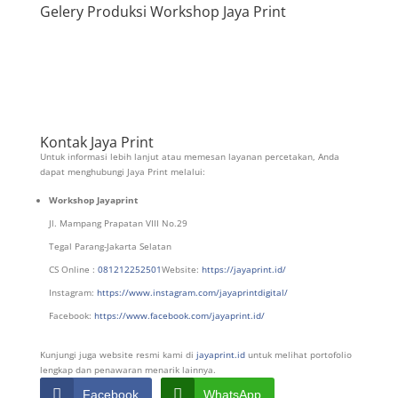
Gelery Produksi Workshop Jaya Print
Kontak Jaya Print
Untuk informasi lebih lanjut atau memesan layanan percetakan, Anda
dapat menghubungi Jaya Print melalui:
Workshop Jayaprint
Jl. Mampang Prapatan VIII No.29
Tegal Parang-Jakarta Selatan
CS Online :
081212252501
Website:
https://jayaprint.id/
Instagram:
https://www.instagram.com/jayaprintdigital/
Facebook:
https://www.facebook.com/jayaprint.id/
Kunjungi juga website resmi kami di
jayaprint.id
untuk melihat portofolio
lengkap dan penawaran menarik lainnya.
Facebook
WhatsApp