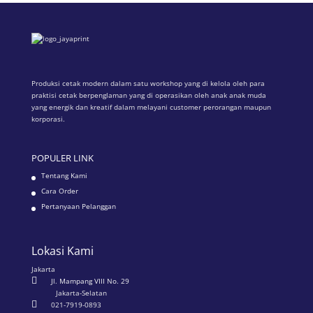
Produksi cetak modern dalam satu workshop yang di kelola oleh para
praktisi cetak berpenglaman yang di operasikan oleh anak anak muda
yang energik dan kreatif dalam melayani customer perorangan maupun
korporasi.
POPULER LINK
Tentang Kami
Cara Order
Pertanyaan Pelanggan
Lokasi Kami
Jakarta

Jl. Mampang VIII No. 29
Jakarta-Selatan

021-7919-0893