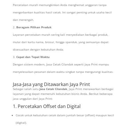
Percetakan murah memungkinkan Anda menghemat anggaran tanpa
mengorbankan kualitas hasil cetak. Ini sangat penting untuk usaha kecil
dan menengah.
Beragam Pilihan Produk
Layanan percetakan murah sering kali menyediakan berbagai produk,
mulai dari kartu nama, brosur, hingga spanduk, yang semuanya dapat
disesuaikan dengan kebutuhan Anda.
Cepat dan Tepat Waktu
Dengan sistem modern, Jasa Cetak Cilandak seperti Jaya Print mampu
menyelesaikan pesanan dalam waktu singkat tanpa mengurangi kualitas.
Jasa-Jasa yang Ditawarkan Jaya Print
Sebagai salah satu
Jasa Cetak Cilandak
, Jaya Print menawarkan berbagai
layanan yang dapat memenuhi kebutuhan bisnis Anda. Berikut beberapa
jasa unggulan dari Jaya Print:
1. Percetakan Offset dan Digital
Cocok untuk kebutuhan cetak dalam jumlah besar (offset) maupun kecil
(digital).