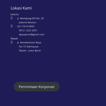
Lokasi Kami
Jakarta

Jl. Mampang VIII No. 29
Jakarta-Selatan

021-7919-0893
0812 1225 2501
djayaprint@gmail.com
Depok

Jl. Kemakmuran Raya
No.15 Sukmajaya
Depok – Jawa Barat
Permintaan Korporasi