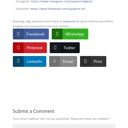
Instagram:
https://www.instagram.com/jayaprintdigital/
Facebook:
https://www.facebook.com/jayaprint.id/
Kunjungi juga website resmi kami di
jayaprint.id
untuk melihat portofolio
lengkap dan penawaran menarik lainnya.
Facebook
WhatsApp
Pinterest
Twitter
LinkedIn
Email
Print
Submit a Comment
Your email address will not be published.
Required fields are marked
*