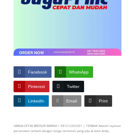
Facebook
WhatsApp
Pinterest
Twitter
LinkedIn
Email
Print
HARGA CETAK BROSUR WARNA | 081212252501 | TERBAIK Adalah layanan
percetakan terbaik dengan harga termurah yang ada di kota Anda,