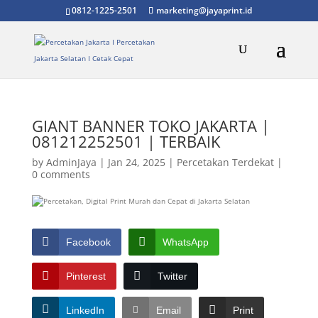
0812-1225-2501
marketing@jayaprint.id
GIANT BANNER TOKO JAKARTA |
081212252501 | TERBAIK
by
AdminJaya
|
Jan 24, 2025
|
Percetakan Terdekat
|
0 comments
Facebook
WhatsApp
Pinterest
Twitter
LinkedIn
Email
Print