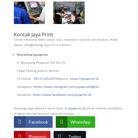
Kontak Jaya Print
Untuk informasi lebih lanjut atau memesan layanan percetakan, Anda
dapat menghubungi Jaya Print melalui:
Workshop Jayaprint
Jl. Mampang Prapatan VIII No.29
Tegal Parang-Jakarta Selatan
CS Online :
081212252501
Website:
https://jayaprint.id/
Instagram:
https://www.instagram.com/jayaprintdigital/
Facebook:
https://www.facebook.com/jayaprint.id/
Kunjungi juga website resmi kami di
jayaprint.id
untuk melihat portofolio
lengkap dan penawaran menarik lainnya.
Facebook
WhatsApp
Pinterest
Twitter