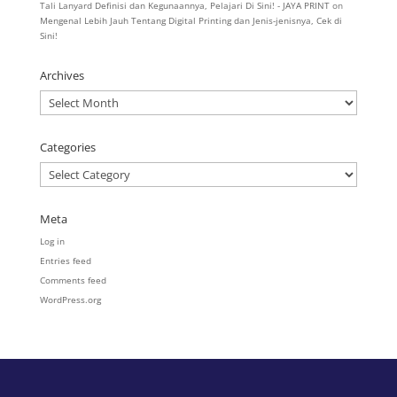
Tali Lanyard Definisi dan Kegunaannya, Pelajari Di Sini! - JAYA PRINT
on
Mengenal Lebih Jauh Tentang Digital Printing dan Jenis-jenisnya, Cek di
Sini!
Archives
Archives
Categories
Categories
Meta
Log in
Entries feed
Comments feed
WordPress.org