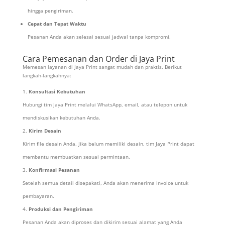
hingga pengiriman.
Cepat dan Tepat Waktu
Pesanan Anda akan selesai sesuai jadwal tanpa kompromi.
Cara Pemesanan dan Order di Jaya Print
Memesan layanan di Jaya Print sangat mudah dan praktis. Berikut
langkah-langkahnya:
Konsultasi Kebutuhan
Hubungi tim Jaya Print melalui WhatsApp, email, atau telepon untuk
mendiskusikan kebutuhan Anda.
Kirim Desain
Kirim file desain Anda. Jika belum memiliki desain, tim Jaya Print dapat
membantu membuatkan sesuai permintaan.
Konfirmasi Pesanan
Setelah semua detail disepakati, Anda akan menerima invoice untuk
pembayaran.
Produksi dan Pengiriman
Pesanan Anda akan diproses dan dikirim sesuai alamat yang Anda