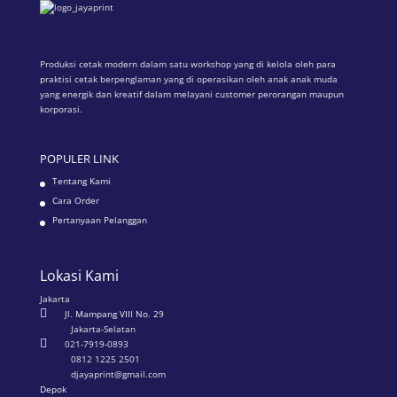
Produksi cetak modern dalam satu workshop yang di kelola oleh para
praktisi cetak berpenglaman yang di operasikan oleh anak anak muda
yang energik dan kreatif dalam melayani customer perorangan maupun
korporasi.
POPULER LINK
Tentang Kami
Cara Order
Pertanyaan Pelanggan
Lokasi Kami
Jakarta

Jl. Mampang VIII No. 29
Jakarta-Selatan

021-7919-0893
0812 1225 2501
djayaprint@gmail.com
Depok