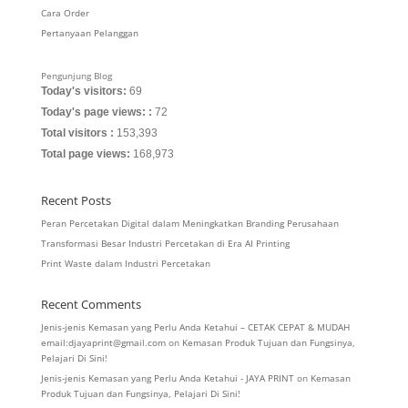
Cara Order
Pertanyaan Pelanggan
Pengunjung Blog
Today's visitors:
69
Today's page views: :
72
Total visitors :
153,393
Total page views:
168,973
Recent Posts
Peran Percetakan Digital dalam Meningkatkan Branding Perusahaan
Transformasi Besar Industri Percetakan di Era AI Printing
Print Waste dalam Industri Percetakan
Recent Comments
Jenis-jenis Kemasan yang Perlu Anda Ketahui – CETAK CEPAT & MUDAH
email:djayaprint@gmail.com
on
Kemasan Produk Tujuan dan Fungsinya,
Pelajari Di Sini!
Jenis-jenis Kemasan yang Perlu Anda Ketahui - JAYA PRINT
on
Kemasan
Produk Tujuan dan Fungsinya, Pelajari Di Sini!