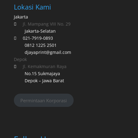
Lokasi Kami
Jakarta
Jl. Mampang VIII No. 29

Jakarta-Selatan
021-7919-0893

0812 1225 2501
djayaprint@gmail.com
Depok
Jl. Kemakmuran Raya

No.15 Sukmajaya
Depok – Jawa Barat
Permintaan Korporasi