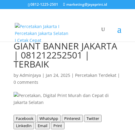
0812-1225-2501
marketing@jayaprint.id
GIANT BANNER JAKARTA
| 081212252501 |
TERBAIK
by
AdminJaya
|
Jan 24, 2025
|
Percetakan Terdekat
|
0 comments
Facebook
WhatsApp
Pinterest
Twitter
LinkedIn
Email
Print