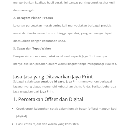
mengorbankan kualitas hasil cetak. Ini sangat penting untuk usaha kecil
dan menengah.
Beragam Pilihan Produk
Layanan percetakan murah sering kali menyediakan berbagai produk,
mulai dari kartu nama, brosur, hingga spanduk, yang semuanya dapat
disesuaikan dengan kebutuhan Anda.
Cepat dan Tepat Waktu
Dengan sistem modern, cetak uv id card seperti Jaya Print mampu
menyelesaikan pesanan dalam waktu singkat tanpa mengurangi kualitas.
Jasa-Jasa yang Ditawarkan Jaya Print
Sebagai salah satu
cetak uv id card
, Jaya Print menawarkan berbagai
layanan yang dapat memenuhi kebutuhan bisnis Anda. Berikut beberapa
jasa unggulan dari Jaya Print:
1. Percetakan Offset dan Digital
Cocok untuk kebutuhan cetak dalam jumlah besar (offset) maupun kecil
(digital).
Hasil cetak tajam dan warna yang konsisten.