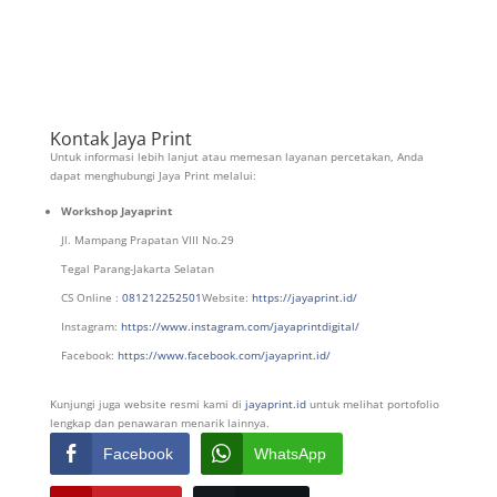
Kontak Jaya Print
Untuk informasi lebih lanjut atau memesan layanan percetakan, Anda
dapat menghubungi Jaya Print melalui:
Workshop Jayaprint
Jl. Mampang Prapatan VIII No.29
Tegal Parang-Jakarta Selatan
CS Online :
081212252501
Website:
https://jayaprint.id/
Instagram:
https://www.instagram.com/jayaprintdigital/
Facebook:
https://www.facebook.com/jayaprint.id/
Kunjungi juga website resmi kami di
jayaprint.id
untuk melihat portofolio
lengkap dan penawaran menarik lainnya.
Facebook
WhatsApp