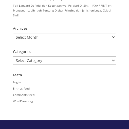
Tali Lanyard Definisi dan Kegunaannya, Pelajari Di Sini! - JAYA PRINT
on
Mengenal Lebih Jauh Tentang Digital Printing dan Jenis-jenisnya, Cek di
Sini!
Archives
Archives
Categories
Categories
Meta
Log in
Entries feed
Comments feed
WordPress.org