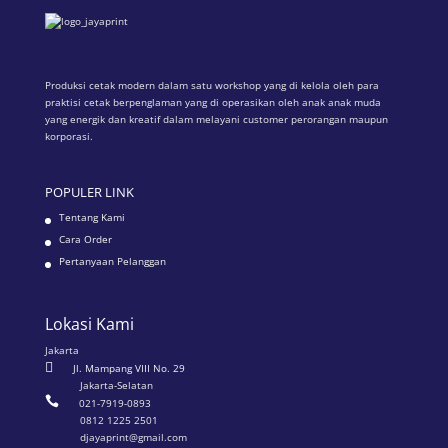
Produksi cetak modern dalam satu workshop yang di kelola oleh para
praktisi cetak berpenglaman yang di operasikan oleh anak anak muda
yang energik dan kreatif dalam melayani customer perorangan maupun
korporasi.
POPULER LINK
Tentang Kami
Cara Order
Pertanyaan Pelanggan
Lokasi Kami
Jakarta

Jl. Mampang VIII No. 29
Jakarta-Selatan

021-7919-0893
0812 1225 2501
djayaprint@gmail.com