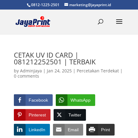
0812-1225-2501
marketing@jayaprint.id
CETAK UV ID CARD |
081212252501 | TERBAIK
by
AdminJaya
|
Jan 24, 2025
|
Percetakan Terdekat
|
0 comments
Facebook
WhatsApp
Pinterest
Twitter
LinkedIn
Email
Print