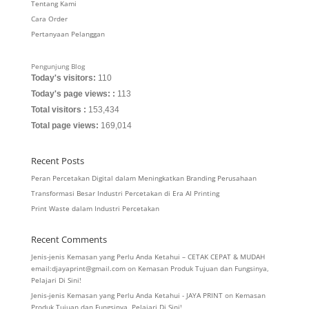
Tentang Kami
Cara Order
Pertanyaan Pelanggan
Pengunjung Blog
Today's visitors:
110
Today's page views: :
113
Total visitors :
153,434
Total page views:
169,014
Recent Posts
Peran Percetakan Digital dalam Meningkatkan Branding Perusahaan
Transformasi Besar Industri Percetakan di Era AI Printing
Print Waste dalam Industri Percetakan
Recent Comments
Jenis-jenis Kemasan yang Perlu Anda Ketahui – CETAK CEPAT & MUDAH
email:djayaprint@gmail.com
on
Kemasan Produk Tujuan dan Fungsinya,
Pelajari Di Sini!
Jenis-jenis Kemasan yang Perlu Anda Ketahui - JAYA PRINT
on
Kemasan
Produk Tujuan dan Fungsinya, Pelajari Di Sini!