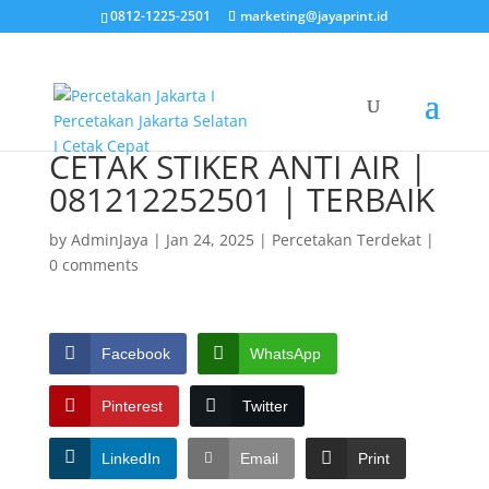
0812-1225-2501
marketing@jayaprint.id
CETAK STIKER ANTI AIR |
081212252501 | TERBAIK
by
AdminJaya
|
Jan 24, 2025
|
Percetakan Terdekat
|
0 comments
Facebook
WhatsApp
Pinterest
Twitter
LinkedIn
Email
Print