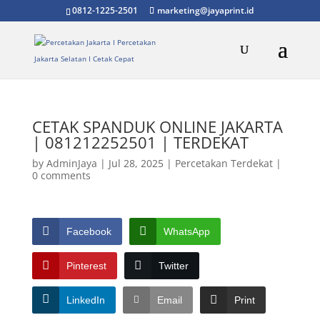
0812-1225-2501
marketing@jayaprint.id
CETAK SPANDUK ONLINE JAKARTA
| 081212252501 | TERDEKAT
by
AdminJaya
|
Jul 28, 2025
|
Percetakan Terdekat
|
0 comments
Facebook
WhatsApp
Pinterest
Twitter
LinkedIn
Email
Print