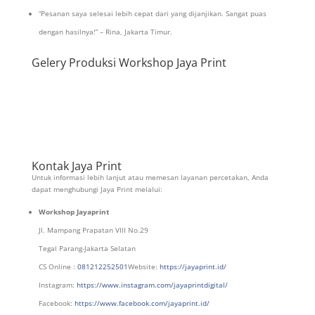
“Pesanan saya selesai lebih cepat dari yang dijanjikan. Sangat puas
dengan hasilnya!” – Rina, Jakarta Timur.
Gelery Produksi Workshop Jaya Print
Kontak Jaya Print
Untuk informasi lebih lanjut atau memesan layanan percetakan, Anda
dapat menghubungi Jaya Print melalui:
Workshop Jayaprint
Jl. Mampang Prapatan VIII No.29
Tegal Parang-Jakarta Selatan
CS Online :
081212252501
Website:
https://jayaprint.id/
Instagram:
https://www.instagram.com/jayaprintdigital/
Facebook:
https://www.facebook.com/jayaprint.id/