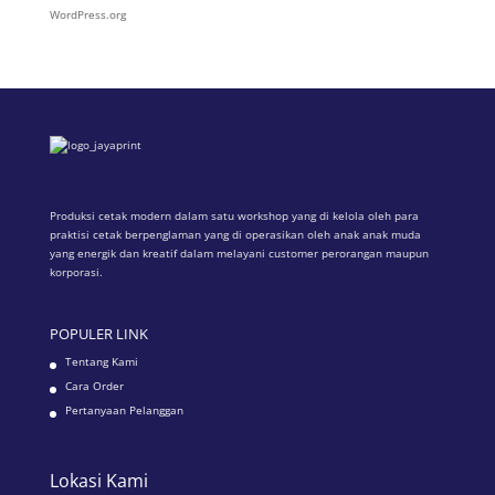
WordPress.org
Produksi cetak modern dalam satu workshop yang di kelola oleh para
praktisi cetak berpenglaman yang di operasikan oleh anak anak muda
yang energik dan kreatif dalam melayani customer perorangan maupun
korporasi.
POPULER LINK
Tentang Kami
Cara Order
Pertanyaan Pelanggan
Lokasi Kami