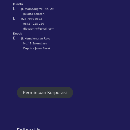
Jakarta

Jl. Mampang VIII No. 29
Jakarta-Selatan

021-7919-0893
0812 1225 2501
djayaprint@gmail.com
Depok

Jl. Kemakmuran Raya
No.15 Sukmajaya
Depok – Jawa Barat
Permintaan Korporasi