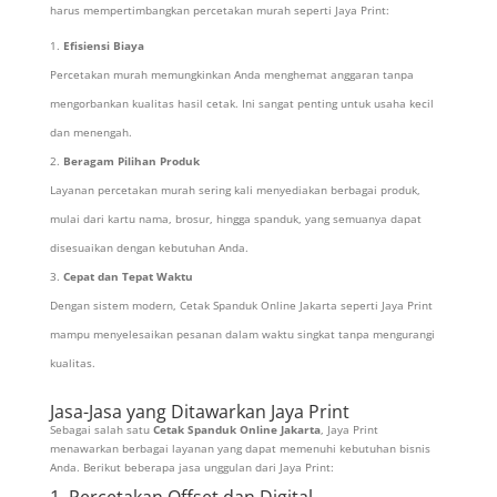
harus mempertimbangkan percetakan murah seperti Jaya Print:
Efisiensi Biaya
Percetakan murah memungkinkan Anda menghemat anggaran tanpa
mengorbankan kualitas hasil cetak. Ini sangat penting untuk usaha kecil
dan menengah.
Beragam Pilihan Produk
Layanan percetakan murah sering kali menyediakan berbagai produk,
mulai dari kartu nama, brosur, hingga spanduk, yang semuanya dapat
disesuaikan dengan kebutuhan Anda.
Cepat dan Tepat Waktu
Dengan sistem modern, Cetak Spanduk Online Jakarta seperti Jaya Print
mampu menyelesaikan pesanan dalam waktu singkat tanpa mengurangi
kualitas.
Jasa-Jasa yang Ditawarkan Jaya Print
Sebagai salah satu
Cetak Spanduk Online Jakarta
, Jaya Print
menawarkan berbagai layanan yang dapat memenuhi kebutuhan bisnis
Anda. Berikut beberapa jasa unggulan dari Jaya Print:
1. Percetakan Offset dan Digital