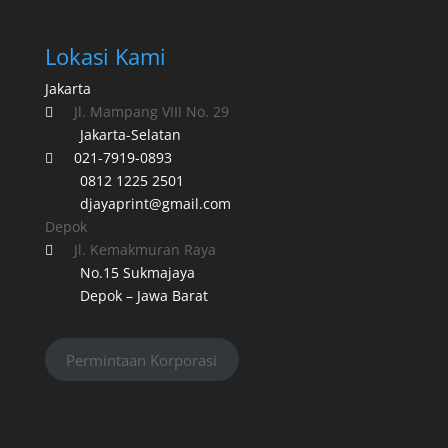
Lokasi Kami
Jakarta
Jl. Mampang VIII No. 29

Jakarta-Selatan
021-7919-0893

0812 1225 2501
djayaprint@gmail.com
Depok
Jl. Kemakmuran Raya

No.15 Sukmajaya
Depok – Jawa Barat
Permintaan Korporasi