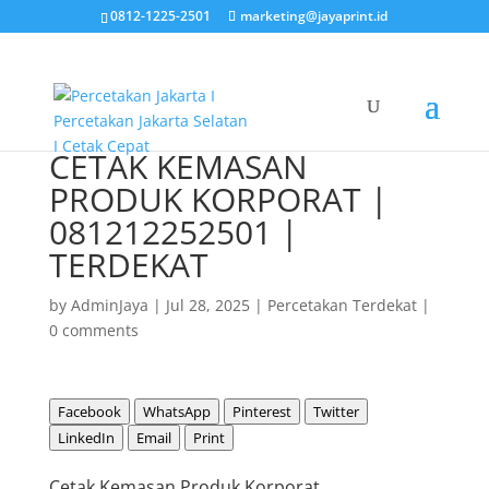
0812-1225-2501
marketing@jayaprint.id
CETAK KEMASAN
PRODUK KORPORAT |
081212252501 |
TERDEKAT
by
AdminJaya
|
Jul 28, 2025
|
Percetakan Terdekat
|
0 comments
Facebook
WhatsApp
Pinterest
Twitter
LinkedIn
Email
Print
Cetak Kemasan Produk Korporat