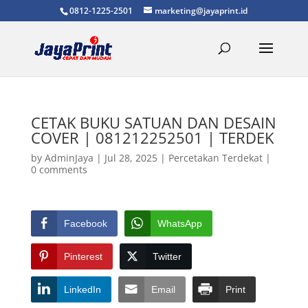
0812-1225-2501
marketing@jayaprint.id
CETAK BUKU SATUAN DAN DESAIN
COVER | 081212252501 | TERDEK
by
AdminJaya
|
Jul 28, 2025
|
Percetakan Terdekat
|
0 comments
Facebook
WhatsApp
Pinterest
Twitter
LinkedIn
Email
Print