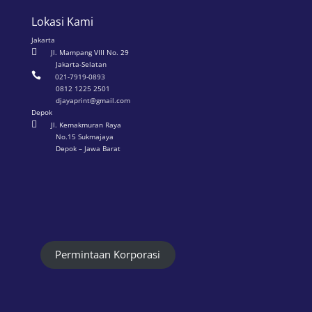
Lokasi Kami
Jakarta

Jl. Mampang VIII No. 29
Jakarta-Selatan

021-7919-0893
0812 1225 2501
djayaprint@gmail.com
Depok

Jl. Kemakmuran Raya
No.15 Sukmajaya
Depok – Jawa Barat
Permintaan Korporasi