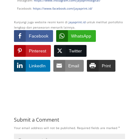
Instagram:
https://www.instagram.com/jayaprintdigital/
Facebook:
https://www.facebook.com/jayaprint.id/
Kunjungi juga website resmi kami di
jayaprint.id
untuk melihat portofolio
lengkap dan penawaran menarik lainnya.
Facebook
WhatsApp
Pinterest
Twitter
LinkedIn
Email
Print
Submit a Comment
Your email address will not be published.
Required fields are marked
*