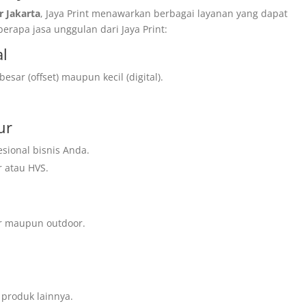
r Jakarta
, Jaya Print menawarkan berbagai layanan yang dapat
rapa jasa unggulan dari Jaya Print:
al
sar (offset) maupun kecil (digital).
ur
sional bisnis Anda.
r atau HVS.
r maupun outdoor.
produk lainnya.