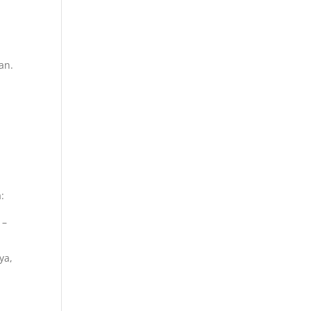
an.
:
 –
ya,