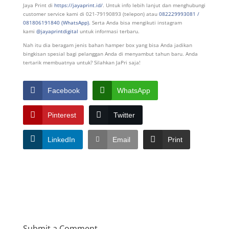
Jaya Print di
https://jayaprint.id/
. Untuk info lebih lanjut dan menghubungi
customer service kami di 021-79190893 (telepon) atau
082229993081 /
081806191840 (WhatsApp).
Serta Anda bisa mengikuti instagram
kami
@jayaprintdigital
untuk informasi terbaru.
Nah itu dia beragam jenis bahan hamper box yang bisa Anda jadikan
bingkisan spesial bagi pelanggan Anda di menyambut tahun baru. Anda
tertarik membuatnya untuk? Silahkan JaPri saja!
Facebook
WhatsApp
Pinterest
Twitter
LinkedIn
Email
Print
Submit a Comment