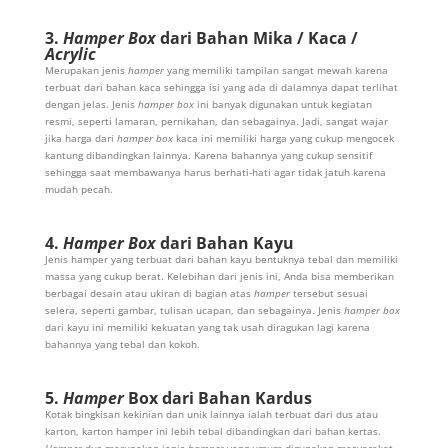
3.
Hamper Box
dari Bahan Mika / Kaca /
Acrylic
Merupakan jenis
hamper
yang memiliki tampilan sangat mewah karena
terbuat dari bahan kaca sehingga isi yang ada di dalamnya dapat terlihat
dengan jelas. Jenis
hamper box
ini banyak digunakan untuk kegiatan
resmi, seperti lamaran, pernikahan, dan sebagainya. Jadi, sangat wajar
jika harga dari
hamper box
kaca ini memiliki harga yang cukup mengocek
kantung dibandingkan lainnya. Karena bahannya yang cukup sensitif
sehingga saat membawanya harus berhati-hati agar tidak jatuh karena
mudah pecah.
4.
Hamper Box
dari Bahan Kayu
Jenis hamper yang terbuat dari bahan kayu bentuknya tebal dan memiliki
massa yang cukup berat. Kelebihan dari jenis ini, Anda bisa memberikan
berbagai desain atau ukiran di bagian atas
hamper
tersebut sesuai
selera, seperti gambar, tulisan ucapan, dan sebagainya. Jenis
hamper box
dari kayu ini memiliki kekuatan yang tak usah diragukan lagi karena
bahannya yang tebal dan kokoh.
5.
Hamper
Box dari Bahan Kardus
Kotak bingkisan kekinian dan unik lainnya ialah terbuat dari dus atau
karton, karton hamper ini lebih tebal dibandingkan dari bahan kertas.
Hamper
dus merupakan jenis
hamper
yang umum digunakan masyarakat