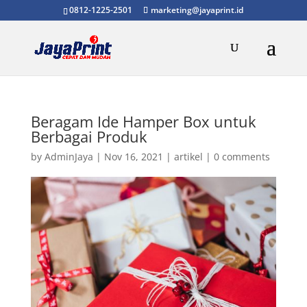
0812-1225-2501
marketing@jayaprint.id
Beragam Ide Hamper Box untuk
Berbagai Produk
by
AdminJaya
|
Nov 16, 2021
|
artikel
|
0 comments