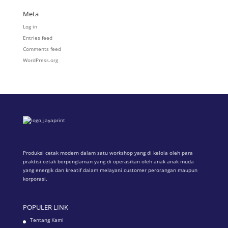
Meta
Log in
Entries feed
Comments feed
WordPress.org
Produksi cetak modern dalam satu workshop yang di kelola oleh para
praktisi cetak berpenglaman yang di operasikan oleh anak anak muda
yang energik dan kreatif dalam melayani customer perorangan maupun
korporasi.
POPULER LINK
Tentang Kami