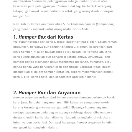
memberikan
hamper
ke pelanggannya sebagai hadiah spesial atas
kesetiaan para pelanggannya.
Hamper
tidak lagi berbentuk keranjang,
tetapi juga banyak sekali berbentuk kotak, yang sering disebut dengan
hamper box.
Nah, kali ini kami akan membahas 5 ide kemasan
hamper
(
hamper box
)
yang menarik menarik untuk orang usaha bisnis Anda.
1.
Hamper Box
dari Kertas
Walaupun terbuat dari kertas, tetapi dapat terlihat elegan. Selain ramah
lingkungan, harganya pun sangat terjangkau. Namun, kekurangan dari
jenis hamper ini ialah mudah sobek atau basah jika terkena air. Jenis
kertas yang digunakan pun bervariasi ketebalannya. Umumnya, jenis
hamper kertas digunakan untuk mengemas makanan, minuman, atau
benda-benda yang berukuran kecil dan ringan. Berbagai kreasi dapat
disematkan di dalam hamper kertas ini, seperti menambahkan pernak-
pernik, pita, kertas note, dan sebagainya agar lebih manis.
2.
Hamper Box
dari Anyaman
Hamper
anyaman terbuat dari bahan anyaman dengan berbentuk kotak
keranjang. Berbahan anyaman memiliki kekuatan yang cukup kokoh
karena keranjang anyaman sangat solid. Biasanya
hamper
anyaman
terdapat gagangan pada bagian atasnya sehingga dapat dibawa-bawa
dengan mudah ketika akan diberikan kepada orang lain. Untuk ukuran
lebarnya pun bervariasi. Dari segi harganya,
hamper
anyaman ini lebih
mengocek kantung lebih dalam.