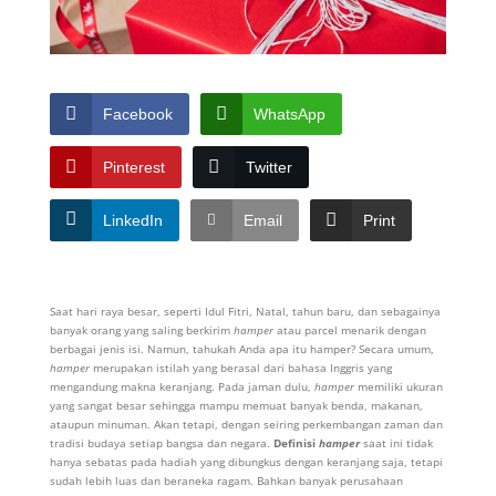
Facebook
WhatsApp
Pinterest
Twitter
LinkedIn
Email
Print
Saat hari raya besar, seperti Idul Fitri, Natal, tahun baru, dan sebagainya
banyak orang yang saling berkirim
hamper
atau parcel menarik dengan
berbagai jenis isi. Namun, tahukah Anda apa itu hamper? Secara umum,
hamper
merupakan istilah yang berasal dari bahasa Inggris yang
mengandung makna keranjang. Pada jaman dulu,
hamper
memiliki ukuran
yang sangat besar sehingga mampu memuat banyak benda, makanan,
ataupun minuman. Akan tetapi, dengan seiring perkembangan zaman dan
tradisi budaya setiap bangsa dan negara.
Definisi
hamper
saat ini tidak
hanya sebatas pada hadiah yang dibungkus dengan keranjang saja, tetapi
sudah lebih luas dan beraneka ragam. Bahkan banyak perusahaan