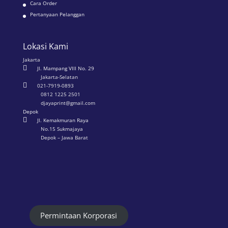
Cara Order
Pertanyaan Pelanggan
Lokasi Kami
Jakarta

Jl. Mampang VIII No. 29
Jakarta-Selatan

021-7919-0893
0812 1225 2501
djayaprint@gmail.com
Depok

Jl. Kemakmuran Raya
No.15 Sukmajaya
Depok – Jawa Barat
Permintaan Korporasi