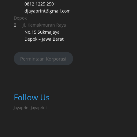
0812 1225 2501
djayaprint@gmail.com
Depok
Jl. Kemakmuran Raya

No.15 Sukmajaya
Depok – Jawa Barat
Permintaan Korporasi
Follow Us
Jayaprint
Jayaprint