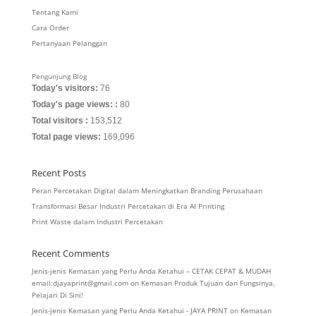
Tentang Kami
Cara Order
Pertanyaan Pelanggan
Pengunjung Blog
Today's visitors:
76
Today's page views: :
80
Total visitors :
153,512
Total page views:
169,096
Recent Posts
Peran Percetakan Digital dalam Meningkatkan Branding Perusahaan
Transformasi Besar Industri Percetakan di Era AI Printing
Print Waste dalam Industri Percetakan
Recent Comments
Jenis-jenis Kemasan yang Perlu Anda Ketahui – CETAK CEPAT & MUDAH
email:djayaprint@gmail.com
on
Kemasan Produk Tujuan dan Fungsinya,
Pelajari Di Sini!
Jenis-jenis Kemasan yang Perlu Anda Ketahui - JAYA PRINT
on
Kemasan