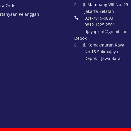
Jl. Mampang VIII No. 29

ra Order
Jakarta-Selatan
rtanyaan Pelanggan
021-7919-0893

0812 1225 2501
djayaprint@gmail.com
Depok
Jl. Kemakmuran Raya

No.15 Sukmajaya
Depok – Jawa Barat