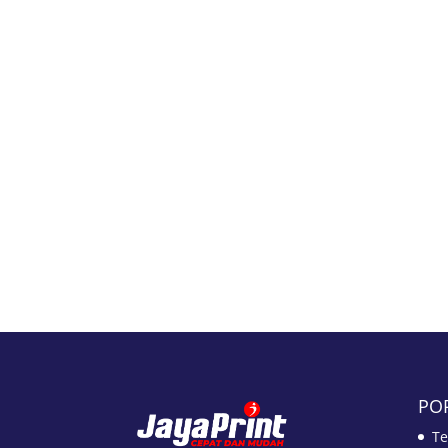
PO
Te