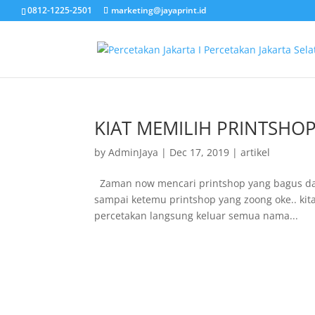
0812-1225-2501
marketing@jayaprint.id
KIAT MEMILIH PRINTSHOP
by
AdminJaya
|
Dec 17, 2019
|
artikel
Zaman now mencari printshop yang bagus dan 
sampai ketemu printshop yang zoong oke.. kit
percetakan langsung keluar semua nama...